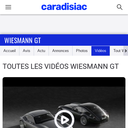
Connexion / Inscription
WIESMANN GT
Accueil
Accueil
Avis
Actu
Annonces
Photos
Vidéos
Tout
WI
Actu
TOUTES LES VIDÉOS WIESMANN GT
Essais
Guide
d'achat
Electriques
Utilitaires