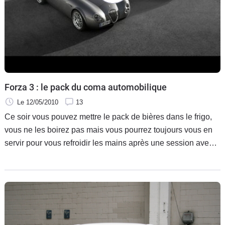
Flottes
Auto
Services
Forum
Forza 3 : le pack du coma automobilique
Moto
Le 12/05/2010
13
Ce soir vous pouvez mettre le pack de bières dans le frigo,
Marques
vous ne les boirez pas mais vous pourrez toujours vous en
servir pour vous refroidir les mains après une session avec
ce pack de voitures de folie. Déjà premier exploit sur les dix
voitures proposées, trois marques ne sont même pas
présentes dans notre référentiel des marques ! Second
exploit, une seule auto mets plus de 4s de 0 à 96km/h (le
fameux 0/60 mph) et elles sont plusieurs à frôler
sensuellement la barre des trois secondes. Au passage