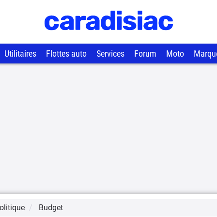
Utilitaires
Flottes auto
Services
Forum
Moto
Marqu
litique
Budget