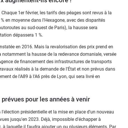
ix augmentent-ils encore ?
 Chaque 1er février, les tarifs des péages sont revus à la
,8 % en moyenne dans l'Hexagone, avec des disparités
 autoroutes au sud-ouest de Paris), la hausse sera
tation dépassera 1 %.
constatée en 2016. Mais la revalorisation des prix prend en
 y a notamment la hausse de la redevance domaniale, versée
'Agence de financement des infrastructures de transports
 travaux réalisés à la demande de l'État et non prévus dans
ment de l'A89 à l'A6 près de Lyon, qui sera livré en
 prévues pour les années à venir
s l'élection présidentielle et la mise en place d'un nouveau
ues jusqu'en 2023. Déjà, impossible d'échapper à
x, à laquelle il faudra ajouter un ou plusieurs éléments. Par