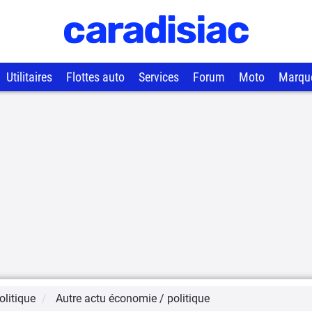
Utilitaires
Flottes auto
Services
Forum
Moto
Marqu
litique
Autre actu économie / politique