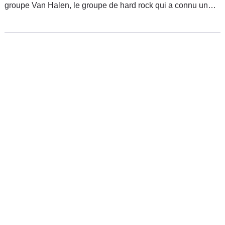
groupe Van Halen, le groupe de hard rock qui a connu un
succès interplanétaire avec le titre "Jump". Et bien, même si
on ne connaît