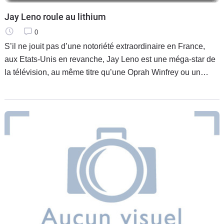
Flottes
Jay Leno roule au lithium
Auto
0
S’il ne jouit pas d’une notoriété extraordinaire en France,
Services
aux Etats-Unis en revanche, Jay Leno est une méga-star de
la télévision, au même titre qu’une Oprah Winfrey ou un
Forum
Larry King. Chaque soir de la semaine, son émission "The
Moto
Marques