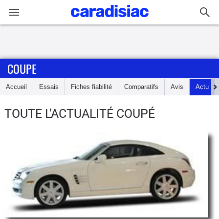
Connexion / Inscription
COUPE
Accueil
Accueil
Essais
Fiches fiabilité
Comparatifs
Avis
Actu
Actu
TOUTE L'ACTUALITÉ COUPÉ
Essais
Guide
d'achat
Electriques
Utilitaires