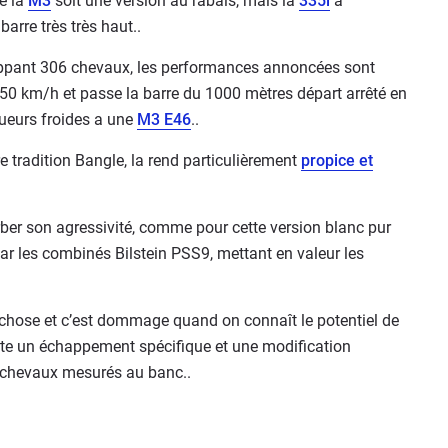
e la
M3
soit une version au rabais, mais la
335i
a
arre très très haut..
pant 306 chevaux, les performances annoncées sont
250 km/h et passe la barre du 1000 mètres départ arrêté en
sueurs froides a une
M3 E46
..
e tradition Bangle, la rend particulièrement
propice et
rber son agressivité, comme pour cette version blanc pur
ar les combinés Bilstein PSS9, mettant en valeur les
hose et c’est dommage quand on connaît le potentiel de
te un échappement spécifique et une modification
0 chevaux mesurés au banc..