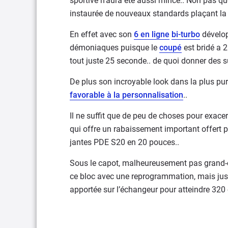
sportive n’aura été aussi mince.. Non pas qu
instaurée de nouveaux standards plaçant la b
En effet avec son
6 en ligne
bi-turbo
dévelop
démoniaques puisque le
coupé
est bridé a 
tout juste 25 seconde.. de quoi donner des 
De plus son incroyable look dans la plus pur
favorable à la personnalisation
..
Il ne suffit que de peu de choses pour exace
qui offre un rabaissement important offert p
jantes PDE S20 en 20 pouces..
Sous le capot, malheureusement pas grand-c
ce bloc avec une reprogrammation, mais jus
apportée sur l’échangeur pour atteindre 32