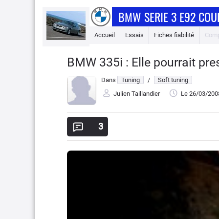
BMW SERIE 3 E92 COU
Accueil
Essais
Fiches fiabilité
Comp
BMW 335i : Elle pourrait pres
Dans
Tuning
/
Soft tuning
Julien Taillandier
Le 26/03/200
3