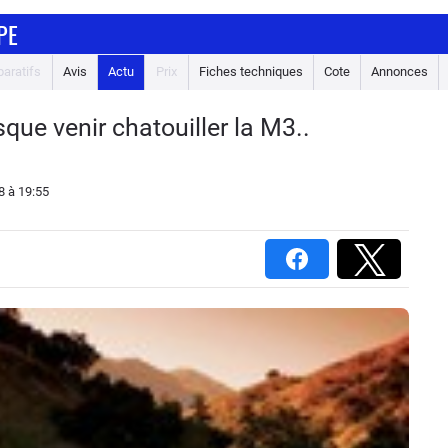
PE
aratifs
Avis
Actu
Prix
Fiches techniques
Cote
Annonces
que venir chatouiller la M3..
8
à 19:55