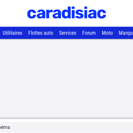
Utilitaires
Flottes auto
Services
Forum
Moto
Marqu
néma