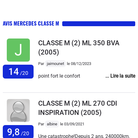
AVIS MERCEDES CLASSE M
CLASSE M (2) ML 350 BVA
(2005)
Par
jaimounet
le 08/12/2023
14
/20
point fort le confort
CLASSE M (2) ML 270 CDI
INSPIRATION
(2005)
Par
albine
le 03/09/2021
9,8
/20
Une catastrophe!Depuis 2 ans, 240000km,