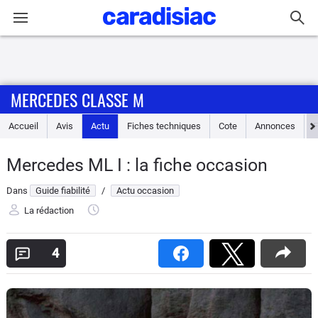
Connexion / Inscription
MERCEDES CLASSE M
Accueil
Accueil
Avis
Actu
Fiches techniques
Cote
Annonces
Actu
Mercedes ML I : la fiche occasion
Essais
Dans
Guide fiabilité
/
Actu occasion
Guide
La rédaction
d'achat
4
Electriques
Utilitaires