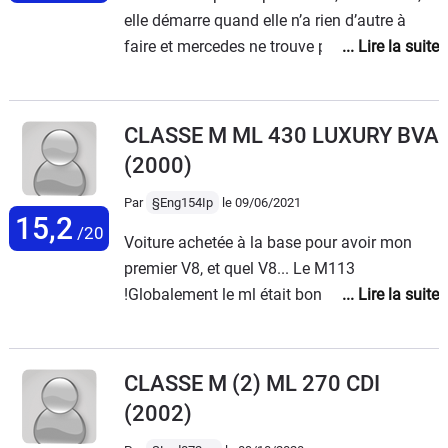
elle démarre quand elle n’a rien d’autre à
faire et mercedes ne trouve pas ce qu’elle a
depuis plus d’un an! Elle a été en pension
chez eux pendant environ 6 mois
consécutifs.Un gouffre financier.Un bon
CLASSE M ML 430 LUXURY BVA
point pour mercedes: on a toujours une
(2000)
voiture de courtoisie - qui peut également
tomber en panne, c’est du vécu et je ne le
Par
§Eng154Ip
le 09/06/2021
15,2
souhaite à personne. Très anxiogène !
/20
Voiture achetée à la base pour avoir mon
premier V8, et quel V8... Le M113
!Globalement le ml était bon partout : pas
trop gros en ville, à l'aise sur autoroute à 4 +
bagages, surprenant en rando
bivouacL'entretien est facile à faire soit
CLASSE M (2) ML 270 CDI
même et ne coûte rien (70€ : huile + filtre à
(2002)
huile + filtre à air tous les ans)Par contre il