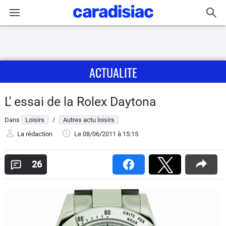
Connexion / Inscription
ACTUALITE
Accueil
Actu
L' essai de la Rolex Daytona
Dans
Loisirs
/
Autres actu loisirs
Essais
La rédaction
Le 08/06/2011
à 15:15
Guide
d'achat
26
Electriques
Utilitaires