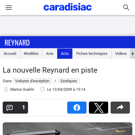
Connexion / Inscription
REYNARD
Accueil
Accueil
Modèles
Avis
Actu
Fiches techniques
Vidéos
Actu
La nouvelle Reynard en piste
Essais
Dans
Voitures d'exception
/
Exotiques
Guide
Marius Guérin
Le 12/04/2009
à 15:14
d'achat
1
Electriques
Utilitaires