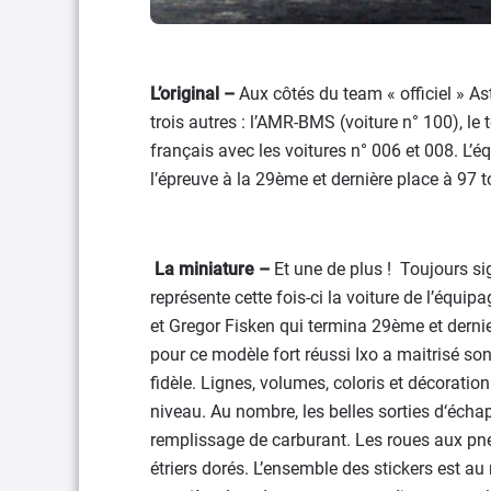
L’original –
Aux côtés du team « officiel » Ast
trois autres : l’AMR-BMS (voiture n° 100), le
français avec les voitures n° 006 et 008. L’éq
l’épreuve à la 29ème et dernière place à 97 t
La miniature –
Et une de plus ! Toujours si
représente cette fois-ci la voiture de l’équi
et Gregor Fisken qui termina 29ème et dern
pour ce modèle fort réussi Ixo a maitrisé so
fidèle. Lignes, volumes, coloris et décoration
niveau. Au nombre, les belles sorties d‘éch
remplissage de carburant. Les roues aux pne
étriers dorés. L’ensemble des stickers est a