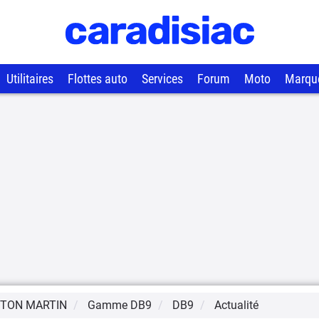
Utilitaires
Flottes auto
Services
Forum
Moto
Marqu
TON MARTIN
Gamme
DB9
DB9
Actualité