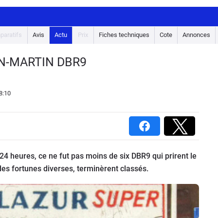
paratifs
Avis
Actu
Prix
Fiches techniques
Cote
Annonces
TON-MARTIN DBR9
8:10
 24 heures, ce ne fut pas moins de six DBR9 qui prirent le
des fortunes diverses, terminèrent classés.