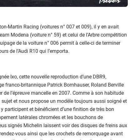
on-Martin Racing (voitures n° 007 et 009), il y en avait
 team Modena (voiture n° 59) et celui de l’Arbre compétition
uipage de la voiture n° 006 permit à celle-ci de terminer
ours de l’Audi R10 qui l’emporta.
gnée Ixo, cette nouvelle reproduction d’une DBR9,
page franco-britannique Patrick Bornhauser, Roland Berville
ier de l’épreuve mancelle en 2007. Comme à son habitude
n sujet et nous propose un modèle toujours aussi soigné et
 y participent et bénéficient d’une finition de très bon
appement latérales chromées et les bouchons de
us signés Michelin laissent voir des disques de freins aux
u rendez-vous ainsi que les crochets de remorquage avant