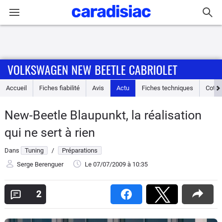
Connexion / Inscription
VOLKSWAGEN NEW BEETLE CABRIOLET
Accueil
Accueil
Fiches fiabilité
Avis
Actu
Fiches techniques
Cote
Actu
New-Beetle Blaupunkt, la réalisation
Essais
qui ne sert à rien
Guide
Dans
Tuning
/
Préparations
d'achat
Serge Berenguer
Le 07/07/2009
à 10:35
Electriques
2
Utilitaires