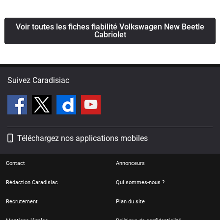
plus tard ! Sur le marché, elle est donc assez rare, et cette
étroitesse de l'offre participe au maintien de cours assez
Voir toutes les fiches fiabilité Volkswagen New Beetle
élevés. Mais pour qui peut faire l'effort financier, l'achat est
Cabriolet
vraiment à conseiller : c'est une voiture plaisir, qui présente
de surcroît une très grande qualité de fabrication et un haut
niveau de fiabilité.
Suivez Caradisiac
Téléchargez nos applications mobiles
Contact
Annonceurs
Rédaction Caradisiac
Qui sommes-nous ?
Recrutement
Plan du site