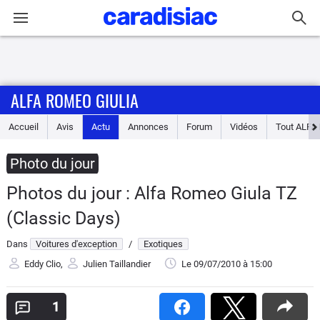
Connexion / Inscription
ALFA ROMEO GIULIA
Accueil
Accueil
Avis
Actu
Annonces
Forum
Vidéos
Tout
ALFA
Actu
Photo du jour
Essais
Photos du jour : Alfa Romeo Giula TZ
Guide
(Classic Days)
d'achat
Dans
Voitures d'exception
/
Exotiques
Electriques
Eddy Clio
,
Julien Taillandier
Le 09/07/2010
à 15:00
Utilitaires
1