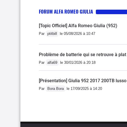
une voiture équipée d’un
FORUM ALFA ROMEO GIULIA
modèle, j’apprécie partic
ambiance plus rare et élé
[Topic Officiel] Alfa Romeo Giulia (952)
rappelle la sportivité de
Par
ptitbill
le 05/08/2026 à 10:47
insupportable est la boît
certaines situations et 
défauts, la BMW M5 E60 
Problème de batterie qui se retrouve à plat
mythique et un caractère
Par
alfa69
le 30/01/2026 à 20:18
[Présentation] Giulia 952 2017 200TB lusso 
Par
Bora Bora
le 17/09/2025 à 14:20