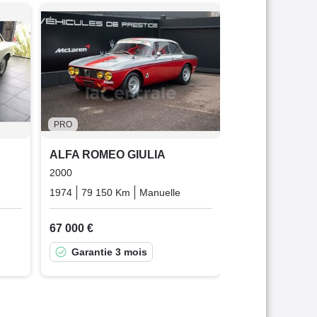
ALFA ROMEO 
1600 SUPER
1976
45 000 K
19 990 €
PRO
ALFA ROMEO GIULIA
2000
Essence
1974
79 150 Km
Manuelle
Essence
67 000 €
Garantie 3 mois