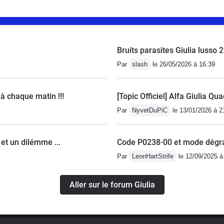
 V10 de cette puissance.Parmi les petits plus de mon
ulièrement l’intérieur blanc qui apporte une
gante. Et la couleur bleu interlagos qui je trouve
Bruits parasites Giulia lusso 2
 ce modèle.Le principal défaut que je trouve
e de vitesses SMG7, qui peut être lente dans
Par
slash
le 26/05/2026 à 16:39
moins agréable qu’une boîte plus moderne.Malgré ses
reste une voiture incroyable avec un moteur
 à chaque matin !!!
[Topic Officiel] Alfa Giulia Qu
 qu’on retrouve rarement aujourd’hui.
Par
NyvetDuPiC
le 13/01/2026 à 2
et un dilémme ...
Code P0238-00 et mode dégr
Par
LeonHartStrife
le 12/09/2025 à
Aller sur le forum Giulia