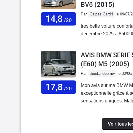
BV6
(2015)
Par
Calpas Cardri
le 09/07/
14,8
/20
tres belle voiture confor
AVIS BMW SERIE 
(E60) M5
(2005)
Par
theofandebmw
le 30/06
17,8
Mon avis sur ma BMW M
/20
exceptionnelle grâce à 
sensations uniques. Malgr
au quotidien.Concernant 
cause du système Vanos. 
Voir tous le
cela n’enlève pas le plai
de ma M5 est d’environ 1