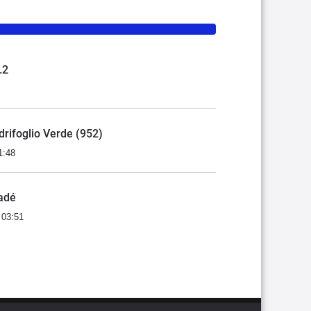
.2
adrifoglio Verde (952)
1:48
adé
 03:51