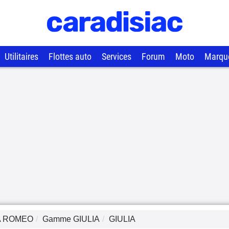
Utilitaires
Flottes auto
Services
Forum
Moto
Marqu
A ROMEO
Gamme
GIULIA
GIULIA