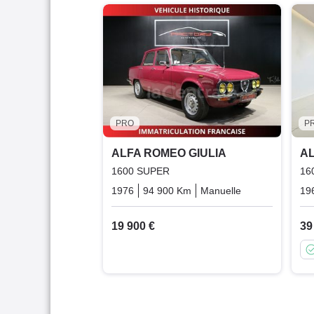
PRO
P
ALFA ROMEO GIULIA
AL
1600 SUPER
16
1976
94 900 Km
Manuelle
Essence
19
19 900 €
39