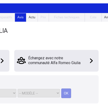
paratifs
Avis
Actu
Prix
Fiches techniques
Cote
An
LIA
Échangez avec notre
communauté Alfa Romeo Giulia
OK