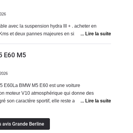
2026
table avec la suspension hydra III + . acheter en
decembre 2025 a 85000Kms et deux pannes majeures en six mois .
5 E60 M5
/2026
5 E60La BMW M5 E60 est une voiture
son moteur V10 atmosphérique qui donne des
é son caractère sportif, elle reste agréable à utiliser
les pannes, je suis tombé en panne deux fois à
C’est un point à surveiller sur ce modèle, même si
s avis Grande Berline
sir de conduire cette voiture.La consommation réelle
4,6 litres aux 100 km, ce qui reste raisonnable pour