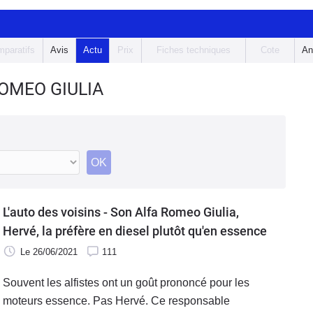
paratifs
Avis
Actu
Prix
Fiches techniques
Cote
An
ROMEO GIULIA
OK
L'auto des voisins - Son Alfa Romeo Giulia,
Hervé, la préfère en diesel plutôt qu'en essence
Le 26/06/2021
111
Souvent les alfistes ont un goût prononcé pour les
moteurs essence. Pas Hervé. Ce responsable