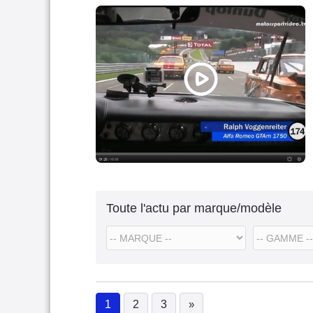
Toute l'actu par marque/modèle
1
2
3
»
(current)