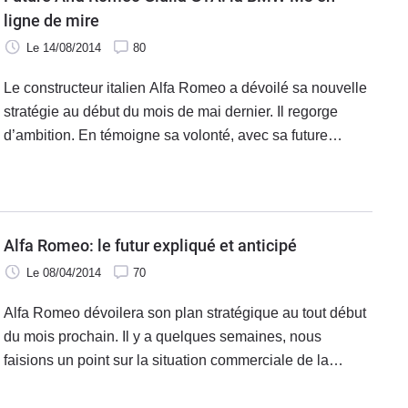
ligne de mire
Le 14/08/2014
80
Le constructeur italien Alfa Romeo a dévoilé sa nouvelle
stratégie au début du mois de mai dernier. Il regorge
d’ambition. En témoigne sa volonté, avec sa future
Giulia, de concurrencer une certaine BMW M3…
Alfa Romeo: le futur expliqué et anticipé
Le 08/04/2014
70
Alfa Romeo dévoilera son plan stratégique au tout début
du mois prochain. Il y a quelques semaines, nous
faisions un point sur la situation commerciale de la
marque en France. Depuis, les rumeurs sont allées bon
train. Voici une synthèse de l’avenir d’Alfa Romeo