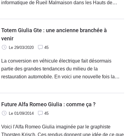
informatique de Rueil Malmaison dans les Hauts de
Seine, qui a testé les deux motorisations, préfère la
version gazole, pour le couple qu'elle offre, et pour sa
consommation mesurée bien sûr.
Totem Giulia Gte : une ancienne branchée à
venir
Le 29/03/2020
45
La conversion en véhicule électrique fait désormais
partie des grandes tendances du milieu de la
restauration automobile. En voici une nouvelle fois la
preuve avec cette Giulia sobrement baptisée Gte par le
préparateur italien Totem Automobili.
Future Alfa Romeo Giulia : comme ça ?
Le 01/09/2014
45
Voici l'Alfa Romeo Giulia imaginée par le graphiste
Thorsten Krisch. Ces rendus donnent une idée de ce que