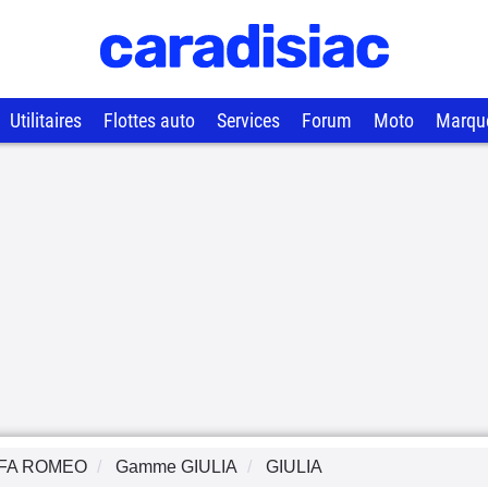
Utilitaires
Flottes auto
Services
Forum
Moto
Marqu
FA ROMEO
Gamme
GIULIA
GIULIA