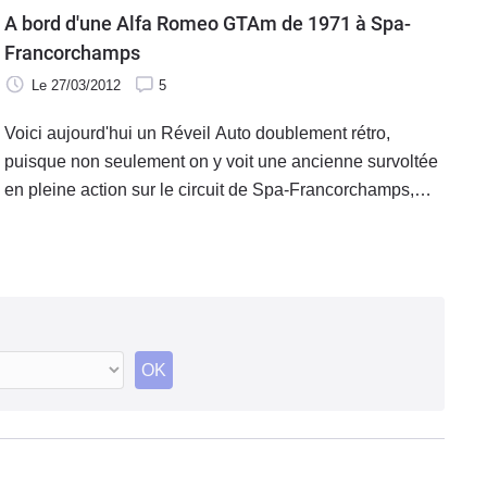
A bord d'une Alfa Romeo GTAm de 1971 à Spa-
Francorchamps
Le 27/03/2012
5
Voici aujourd'hui un Réveil Auto doublement rétro,
puisque non seulement on y voit une ancienne survoltée
en pleine action sur le circuit de Spa-Francorchamps,
mais l'action se passe de plus durant une course
historique l'année dernière.
OK