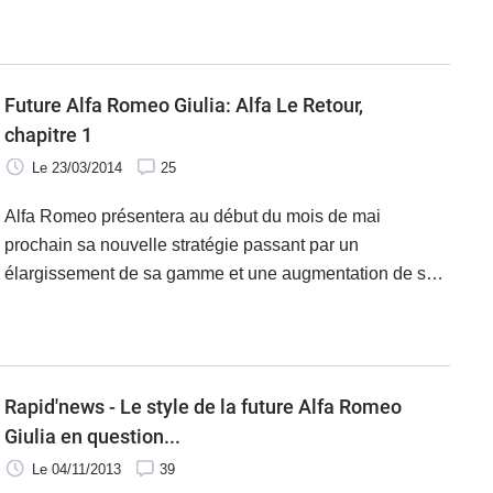
anticipé et expliqué.
Future Alfa Romeo Giulia: Alfa Le Retour,
chapitre 1
Le 23/03/2014
25
Alfa Romeo présentera au début du mois de mai
prochain sa nouvelle stratégie passant par un
élargissement de sa gamme et une augmentation de sa
production (et donc de ses ventes) dont le plan produit
est très attendu. Voici quelques dernières rumeurs à
propos de la future Giulia.
Rapid'news - Le style de la future Alfa Romeo
Giulia en question...
Le 04/11/2013
39