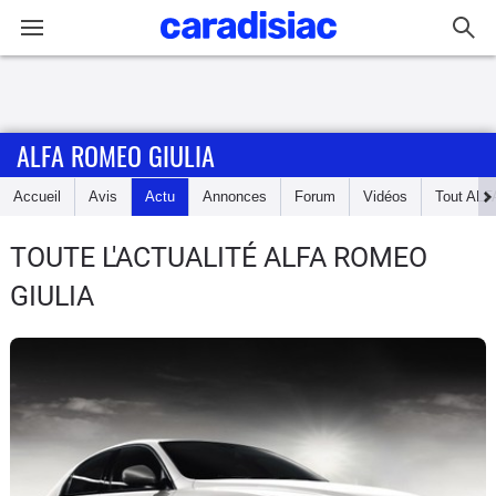
Connexion / Inscription
ALFA ROMEO GIULIA
Accueil
Accueil
Avis
Actu
Annonces
Forum
Vidéos
Tout
ALF
Actu
TOUTE L'ACTUALITÉ ALFA ROMEO
Essais
GIULIA
Guide
d'achat
Electriques
Utilitaires