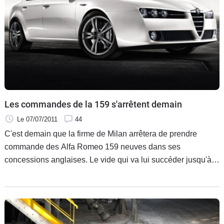
Flottes
Auto
Services
Forum
Moto
Les commandes de la 159 s'arrêtent demain
Le 07/07/2011
44
Marques
C'est demain que la firme de Milan arrêtera de prendre
commande des Alfa Romeo 159 neuves dans ses
concessions anglaises. Le vide qui va lui succéder jusqu'à
l'apparition de la Giulia va probablement peser lourd dans la
balance des ventes de la marque.