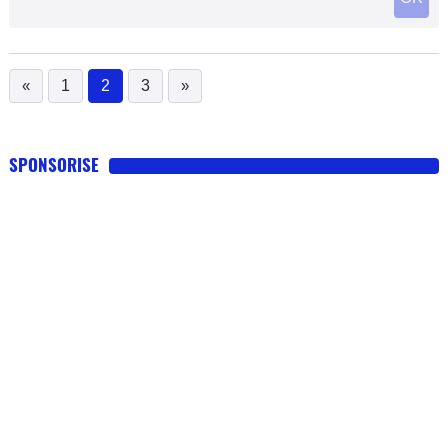
«
1
2
3
»
(current)
SPONSORISE