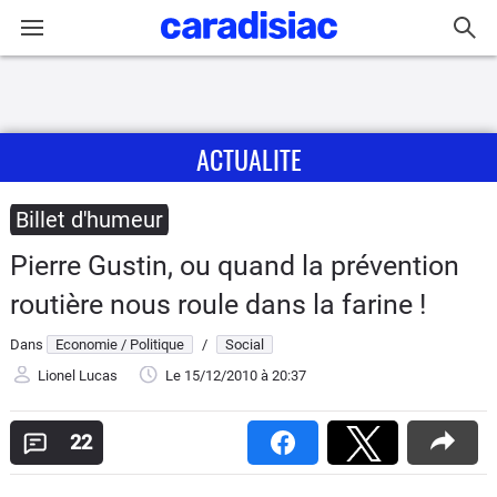
Connexion / Inscription
ACTUALITE
Accueil
Actu
Billet d'humeur
Pierre Gustin, ou quand la prévention
Essais
routière nous roule dans la farine !
Guide
Dans
Economie / Politique
/
Social
d'achat
Lionel Lucas
Le 15/12/2010
à 20:37
Electriques
22
Utilitaires