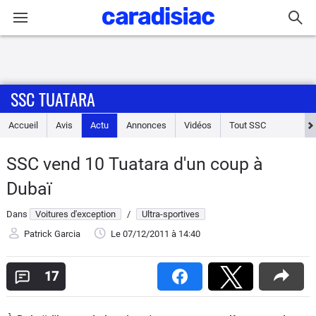
Connexion / Inscription
SSC TUATARA
Accueil
Accueil
Avis
Actu
Annonces
Vidéos
Tout
SSC
Actu
SSC vend 10 Tuatara d'un coup à
Essais
Dubaï
Guide
Dans
Voitures d'exception
/
Ultra-sportives
d'achat
Patrick Garcia
Le 07/12/2011
à 14:40
Electriques
17
Utilitaires