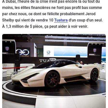
À Dubaï, l'heure de la crise n'est pas encore là ou tout du
Flottes
moins, les élites financières ne font pas profil bas comme
Auto
par chez nous, ce dont se félicite probablement Jerod
Shelby qui vient de vendre 10
Tuatara
d'un coup d'un seul.
Services
À 1,3 million de $ pièce, ça peut aider à voir venir.
Forum
Moto
Marques