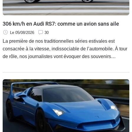
Flottes
Auto
306 km/h en Audi RS7: comme un avion sans aile
Services
Le 05/08/2026
30
La première de nos traditionnelles séries estivales est
Forum
consacrée à la vitesse, indissociable de l’automobile. À tour
de rôle, nos journalistes vont évoquer des souvenirs
Moto
personnels liés à des allures un peu folles atteintes au
volant de véhicules divers et dans des circonstances
Marques
variées. Des moments qui les ont suffisamment marqués
pour qu’ils s’en souviennent encore des années plus tard,
même s’il n’est pas question ici de glorifier des attitudes
répréhensibles. Cette semaine, on parle d'une barrière qui
fait rêver bien des gens: celle des 300 km/h.