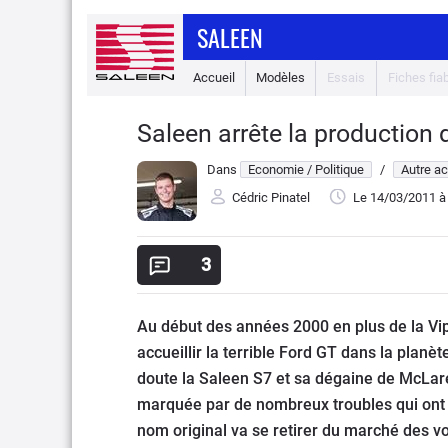
SALEEN
Accueil
Modèles
Essais
Fiches fiab
Saleen arrête la production 
Dans
Economie / Politique
/
Autre ac
Cédric Pinatel
Le 14/03/2011
à
3
Au début des années 2000 en plus de la Vip
accueillir la terrible Ford GT dans la planè
doute la Saleen S7 et sa dégaine de McLare
marquée par de nombreux troubles qui ont a
nom original va se retirer du marché des vo