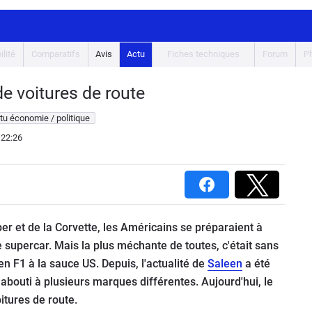
ilité
Comparatifs
Avis
Actu
Fiches techniques
Forum
P
de voitures de route
tu économie / politique
 22:26
er et de la Corvette, les Américains se préparaient à
te supercar. Mais la plus méchante de toutes, c'était sans
n F1 à la sauce US. Depuis, l'actualité de
Saleen
a été
bouti à plusieurs marques différentes. Aujourd'hui, le
itures de route.