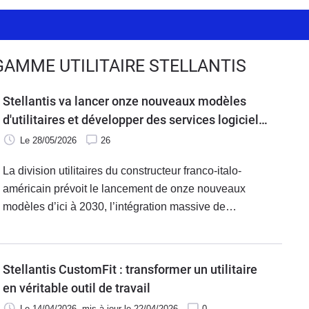
 GAMME UTILITAIRE STELLANTIS
Stellantis va lancer onze nouveaux modèles
d'utilitaires et développer des services logiciels
dopés à l’IA
Le 28/05/2026
26
La division utilitaires du constructeur franco-italo-
américain prévoit le lancement de onze nouveaux
modèles d’ici à 2030, l’intégration massive de
l’intelligence artificielle et un virage radical vers les
services connectés. Une offensive industrielle et
technologique avec l'objectif d’augmenter de 30 % le
Stellantis CustomFit : transformer un utilitaire
volume de ses ventes.
en véritable outil de travail
Le 14/04/2026
, mis à jour
le 22/04/2026
0