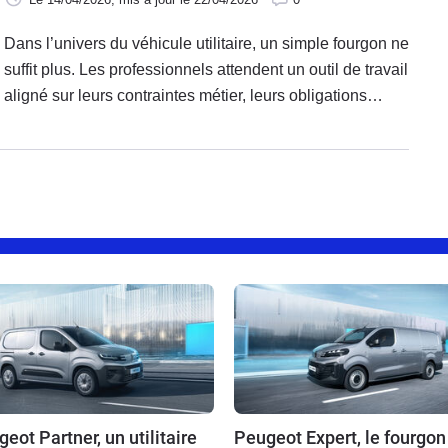
Dans l’univers du véhicule utilitaire, un simple fourgon ne
suffit plus. Les professionnels attendent un outil de travail
aligné sur leurs contraintes métier, leurs obligations
réglementaires, leur image de marque. Cette attente
trouve une réponse dans le programme Stellantis
CustomFit, dédié à la conversion comme à la
personnalisation des véhicules utilitaires du groupe.
Pensée pour les clients des marques Citroën, Fiat
Professional, Opel et Peugeot, l’offre CustomFit combine
une approche industrielle structurée, un réseau de
carrossiers partenaires et des outils digitaux. L’objectif
reste clair : livrer un véhicule clé en main, prêt à travailler
dès sa sortie de concession.
eot Partner, un utilitaire
Peugeot Expert, le fourgon