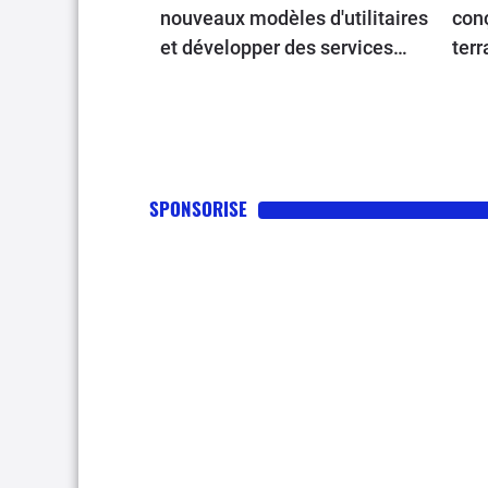
nouveaux modèles d'utilitaires
conç
et développer des services
terr
logiciels dopés à l’IA
SPONSORISE