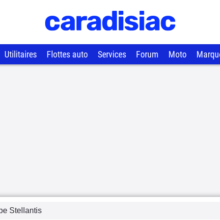
Utilitaires
Flottes auto
Services
Forum
Moto
Marqu
e Stellantis