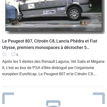
Le Peugeot 807, Citroën C8, Lancia Phédra et Fiat
Ulysse, premiers monospaces à décrocher 5
étoiles aux crash-tests
0
Après les 5 étoiles des Renault Laguna, Vel Satis et Mégane
II, c'est au tour de PSA d'être distingué par l'organisme
européen EuroNcap. Le Peugeot 807 et le Citroën C8
viennent en effet de se voir attribuer la note maximale. Un
double