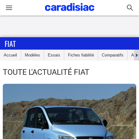
Connexion / Inscription
FIAT
Accueil
Accueil
Modèles
Essais
Fiches fiabilité
Comparatifs
Avi
Actu
TOUTE L'ACTUALITÉ FIAT
Essais
Guide
d'achat
Electriques
Utilitaires