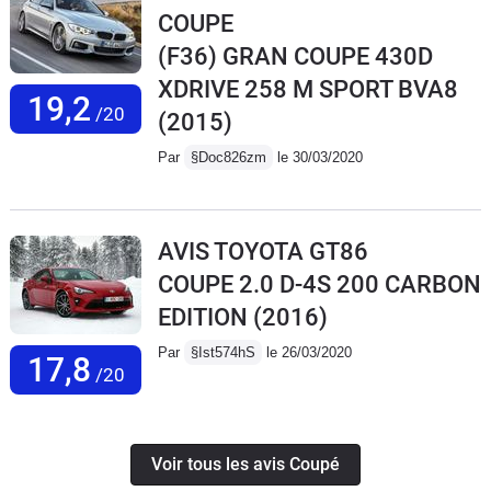
COUPE
(F36) GRAN COUPE 430D
XDRIVE 258 M SPORT BVA8
19,2
/20
(2015)
Par
§Doc826zm
le 30/03/2020
AVIS TOYOTA GT86
COUPE 2.0 D-4S 200 CARBON
EDITION
(2016)
Par
§Ist574hS
le 26/03/2020
17,8
/20
Voir tous les avis Coupé