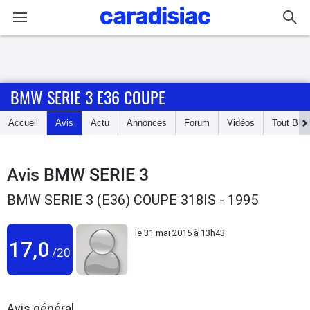
Connexion / Inscription
BMW SERIE 3 E36 COUPE
Accueil
Accueil
Avis
Actu
Annonces
Forum
Vidéos
Tout
BM
Actu
Essais
Avis
BMW SERIE 3
BMW SERIE 3 (E36) COUPE 318IS - 1995
Guide
d'achat
le
31 mai 2015 à 13h43
17,0
/20
Electriques
Utilitaires
Avis général