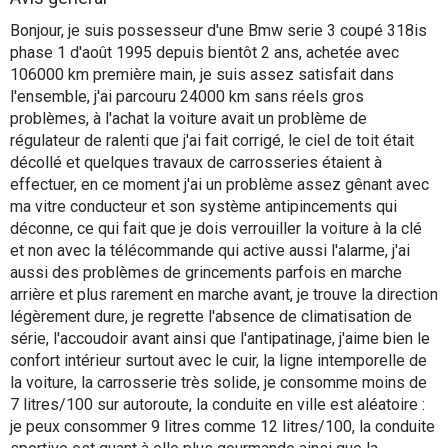
Flottes
Bonjour, je suis possesseur d'une Bmw serie 3 coupé 318is
Auto
phase 1 d'août 1995 depuis bientôt 2 ans, achetée avec
106000 km première main, je suis assez satisfait dans
l'ensemble, j'ai parcouru 24000 km sans réels gros
Services
problèmes, à l'achat la voiture avait un problème de
régulateur de ralenti que j'ai fait corrigé, le ciel de toit était
Forum
décollé et quelques travaux de carrosseries étaient à
effectuer, en ce moment j'ai un problème assez gênant avec
Moto
ma vitre conducteur et son système antipincements qui
déconne, ce qui fait que je dois verrouiller la voiture à la clé
et non avec la télécommande qui active aussi l'alarme, j'ai
Marques
aussi des problèmes de grincements parfois en marche
arrière et plus rarement en marche avant, je trouve la direction
légèrement dure, je regrette l'absence de climatisation de
série, l'accoudoir avant ainsi que l'antipatinage, j'aime bien le
confort intérieur surtout avec le cuir, la ligne intemporelle de
la voiture, la carrosserie très solide, je consomme moins de
7 litres/100 sur autoroute, la conduite en ville est aléatoire :
je peux consommer 9 litres comme 12 litres/100, la conduite