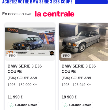
ACHETEZ VOTRE BMW SERIE 3 E36 COUPE
En occasion
avec
PRO
PRO
BMW SERIE 3 E36
BMW SERIE 3 E36
COUPE
COUPE
(E36) COUPE 323I
(E36) COUPE 328I
1996
182 000 Km
Manuelle
Essence
1998
126 949 Km
Manuelle
11 990 €
19 900 €
Garantie 6 mois
Garantie 3 mois