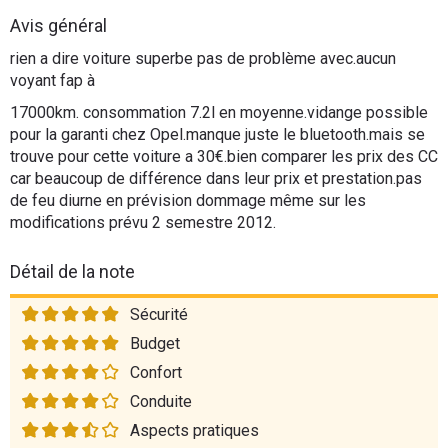
Flottes
Avis général
Auto
rien a dire voiture superbe pas de problème avec.aucun
voyant fap à
Services
17000km. consommation 7.2l en moyenne.vidange possible
pour la garanti chez Opel.manque juste le bluetooth.mais se
Forum
trouve pour cette voiture a 30€.bien comparer les prix des CC
car beaucoup de différence dans leur prix et prestation.pas
de feu diurne en prévision dommage même sur les
Moto
modifications prévu 2 semestre 2012.
Marques
Détail de la note
Sécurité
Budget
Confort
Conduite
Aspects pratiques