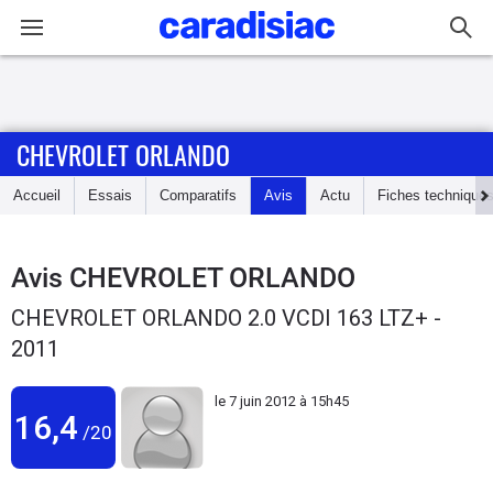
Connexion / Inscription
CHEVROLET ORLANDO
Accueil
Accueil
Essais
Comparatifs
Avis
Actu
Fiches technique
Actu
Essais
Avis
CHEVROLET ORLANDO
CHEVROLET ORLANDO 2.0 VCDI 163 LTZ+ -
Guide
2011
d'achat
le
7 juin 2012 à 15h45
Electriques
16,4
/20
Utilitaires