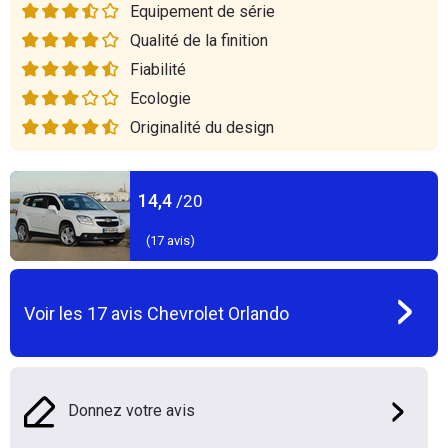
Equipement de série
Qualité de la finition
Fiabilité
Ecologie
Originalité du design
14,4
/20
(
17
avis)
Voir les
17
avis
Chevrolet Orlando
Donnez votre avis