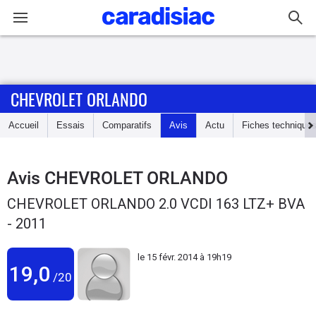
Connexion / Inscription
CHEVROLET ORLANDO
Accueil
Accueil
Essais
Comparatifs
Avis
Actu
Fiches technique
Actu
Essais
Avis
CHEVROLET ORLANDO
CHEVROLET ORLANDO 2.0 VCDI 163 LTZ+ BVA
Guide
- 2011
d'achat
le
15 févr. 2014 à 19h19
Electriques
19,0
/20
Utilitaires