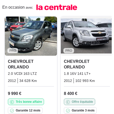
En occasion
avec
PRO
PRO
CHEVROLET
CHEVROLET
ORLANDO
ORLANDO
2.0 VCDI 163 LTZ
1.8 16V 141 LT+
2012
34 628 Km
Manuelle
Diesel
2012
102 993 Km
Manuelle
9 990 €
8 400 €
Très bonne affaire
Offre équitable
Garantie 12 mois
Garantie 3 mois