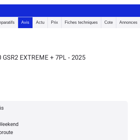
paratifs
Avis
Actu
Prix
Fiches techniques
Cote
Annonces
0 GSR2 EXTREME + 7PL - 2025
1
is
 Weekend
toroute