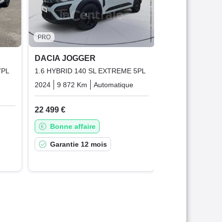
19 490 €
Bonne affai
PRO
Garantie 1
DACIA JOGGER
7PL
1.6 HYBRID 140 SL EXTREME 5PL
2024
9 872 Km
Automatique
Hybrid_essence_electric
Bio_essence_gpl
22 499 €
Bonne affaire
Garantie 12 mois