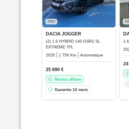
PRO
P
DACIA JOGGER
D
(2) 1.6 HYBRID 140 GSR2 SL
1.
EXTREME 7PL
20
2025
1 756 Km
Automatique
Hybrid_esse
24
25 890 €
Bonne affaire
Garantie 12 mois