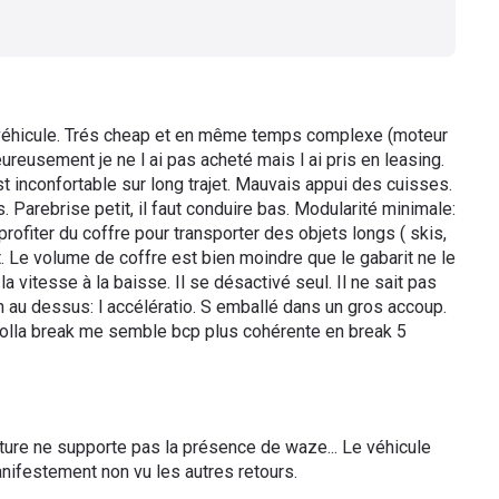
u véhicule. Trés cheap et en même temps complexe (moteur
eureusement je ne l ai pas acheté mais l ai pris en leasing.
t inconfortable sur long trajet. Mauvais appui des cuisses.
. Parebrise petit, il faut conduire bas. Modularité minimale:
rofiter du coffre pour transporter des objets longs ( skis,
. Le volume de coffre est bien moindre que le gabarit ne le
la vitesse à la baisse. Il se désactivé seul. Il ne sait pas
/h au dessus: l accélératio. S emballé dans un gros accoup.
corolla break me semble bcp plus cohérente en break 5
ure ne supporte pas la présence de waze... Le véhicule
nifestement non vu les autres retours.