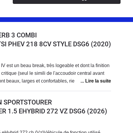
ERB 3 COMBI
4 TSI PHEV 218 8CV STYLE DSG6
(2020)
 est un beau break, très logeable et dont la finition
ritique (seul le simili de l'accoudoir central avant
nt beaux, larges et confortables, rien à redire. les
cantara sont sympa. La place à l'arrière est royale !
A8 L !Le coffre est grand et particulièrement
N SPORTSTOURER
à l'ancienne de ce point de vue. En rabattant la
R 1.5 EHYBRID 272 VZ DSG6
(2026)
e est géante et on peut transporter des objets très
est agréable pour qui aime les anciennes Citroën !
e et ça se dandine au moindre dos d'âne (même pris
 eHybrid 272 ch (Vz)Véhicule de fonction utilisé