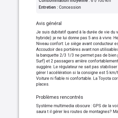
Consommation moyenne
:
6 l/100 km
Entretien
:
Concession
Avis général
Je suis dubitatif quand à la durée de vie d
hybride): je ne lui donne pas 5 ans à vivre. H
Niveau confort: Le siège avant conducteur es
Accoudoir des portières avant non utilisables
la banquette 2/3 1/3 ne permet pas de bien p
Surf) et 2 passagers arrière confortablement
suggère. Le régulateur ne sait pas stabiliser 
gérer l accélération si la consigne est 5 km
Voiture ni fiable ni confortable. La Toyota 
places.
Problèmes rencontrés
Système multimedia obscure : GPS de la voit
saura t il gérer les routes de montagnes? Ma