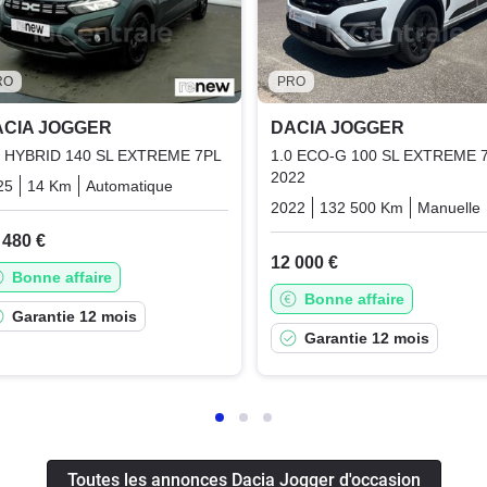
RO
PRO
ACIA JOGGER
DACIA JOGGER
6 HYBRID 140 SL EXTREME 7PL
1.0 ECO-G 100 SL EXTREME 
2022
25
14 Km
Automatique
Hybrid_essence_electric
nce_electric
2022
132 500 Km
Manuelle
 480 €
12 000 €
Bonne affaire
Bonne affaire
Garantie 12 mois
Garantie 12 mois
Toutes les annonces Dacia Jogger d'occasion