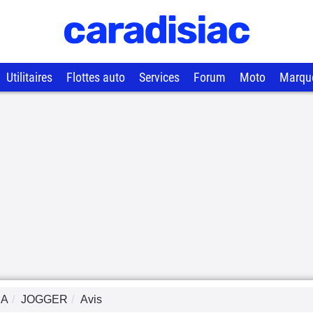
Utilitaires
Flottes auto
Services
Forum
Moto
Marqu
IA
JOGGER
Avis