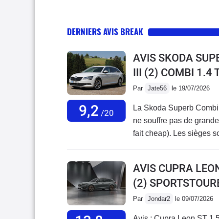
DERNIERS AVIS BREAK
AVIS SKODA SUP
III (2) COMBI 1.
Par
Jate56
le 19/07/2026
9,2
La Skoda Superb Combi IV
/20
ne souffre pas de grande c
fait cheap). Les sièges so
revêtements en cuir et al
Aussi bien que dans une 
AVIS CUPRA LEO
logeable, c'est un break 
(2) SPORTSTOURE
banquette arrière la plac
encombrants. Le confort 
Par
Jondar2
le 09/07/2026
C'est une vraie chaloup
Avis : Cupra Leon ST 1.5