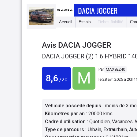
DACIA JOGGER
Accueil
Essais
Fiches fiabilité
Com
Avis
DACIA JOGGER
DACIA JOGGER (2) 1.6 HYBRID 14
Par
MAX92240
8,6
/20
le
28 avr. 2025 à 20h4
Véhicule possédé depuis
:
moins de 3 mo
Kilomètres par an
:
20000 kms
Cadre d'utilisation
:
Quotidien, Vacances,
Type de parcours
:
Urbain, Extraurbain, Au