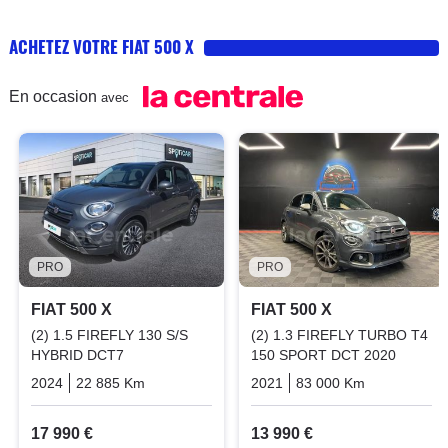
ACHETEZ VOTRE FIAT 500 X
En occasion
avec
PRO
PRO
FIAT 500 X
FIAT 500 X
(2) 1.5 FIREFLY 130 S/S
(2) 1.3 FIREFLY TURBO T4
HYBRID DCT7
150 SPORT DCT 2020
2024
22 885 Km
Automatique
Essence
2021
83 000 Km
Automatiq
17 990 €
13 990 €