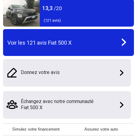
13,3
/20
(
121
avis)
Voir les
121
avis
Fiat 500 X
Donnez votre avis
Échangez avec notre communauté
Fiat 500 X
Simulez votre financement
Assurez votre auto