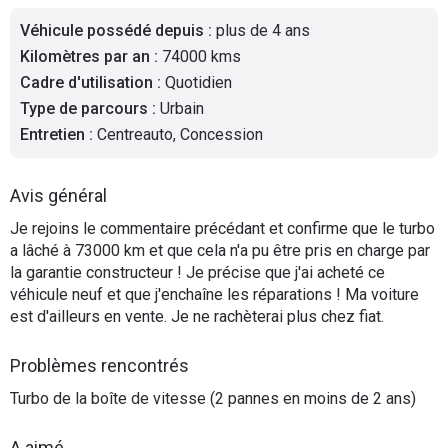
Flottes
Véhicule possédé depuis
:
plus de 4 ans
Auto
Kilomètres par an
:
74000 kms
Cadre d'utilisation
:
Quotidien
Services
Type de parcours
:
Urbain
Entretien
:
Centreauto, Concession
Forum
Avis général
Moto
Je rejoins le commentaire précédant et confirme que le turbo
a lâché à 73000 km et que cela n'a pu être pris en charge par
Marques
la garantie constructeur ! Je précise que j'ai acheté ce
véhicule neuf et que j'enchaîne les réparations ! Ma voiture
est d'ailleurs en vente. Je ne rachèterai plus chez fiat.
Problèmes rencontrés
Turbo de la boîte de vitesse (2 pannes en moins de 2 ans)
A aimé