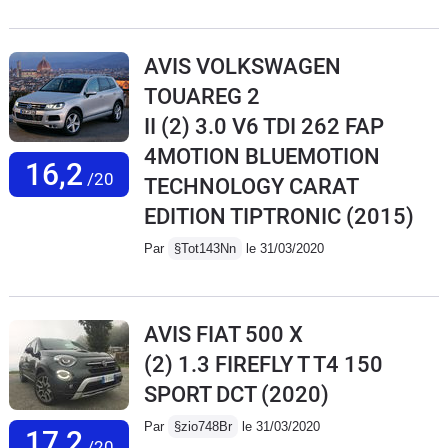
AVIS VOLKSWAGEN
TOUAREG 2
II (2) 3.0 V6 TDI 262 FAP
4MOTION BLUEMOTION
16,2
/20
TECHNOLOGY CARAT
EDITION TIPTRONIC
(2015)
Par
§Tot143Nn
le 31/03/2020
AVIS FIAT 500 X
(2) 1.3 FIREFLY T T4 150
SPORT DCT
(2020)
Par
§zio748Br
le 31/03/2020
17,2
/20