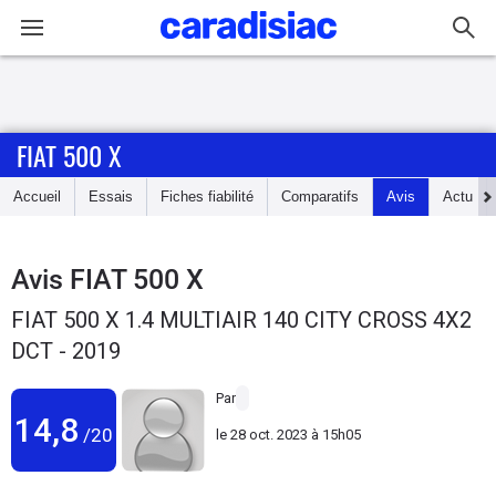
Connexion / Inscription
FIAT 500 X
Accueil
Accueil
Essais
Fiches fiabilité
Comparatifs
Avis
Actu
Actu
Essais
Avis
FIAT 500 X
FIAT 500 X 1.4 MULTIAIR 140 CITY CROSS 4X2
Guide
DCT - 2019
d'achat
Par
Electriques
14,8
/20
le
28 oct. 2023 à 15h05
Utilitaires