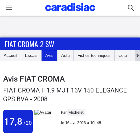
Connexion / Inscription
FIAT CROMA 2 SW
Accueil
Accueil
Essais
Avis
Actu
Fiches techniques
Cote
An
Actu
Essais
Avis
FIAT CROMA
FIAT CROMA II 1.9 MJT 16V 150 ELEGANCE
Guide
GPS BVA - 2008
d'achat
Par
Michelet
Electriques
17,8
/20
le
16 avr. 2023 à 10h48
Utilitaires