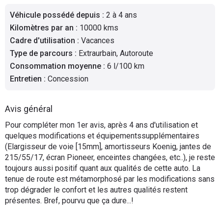
Flottes
Véhicule possédé depuis
:
2 à 4 ans
Auto
Kilomètres par an
:
10000 kms
Cadre d'utilisation
:
Vacances
Services
Type de parcours
:
Extraurbain, Autoroute
Consommation moyenne
:
6 l/100 km
Forum
Entretien
:
Concession
Moto
Avis général
Marques
Pour compléter mon 1er avis, après 4 ans d'utilisation et
quelques modifications et équipementssupplémentaires
(Elargisseur de voie [15mm], amortisseurs Koenig, jantes de
215/55/17, écran Pioneer, enceintes changées, etc..), je reste
toujours aussi positif quant aux qualités de cette auto. La
tenue de route est métamorphosé par les modifications sans
trop dégrader le confort et les autres qualités restent
présentes. Bref, pourvu que ça dure...!