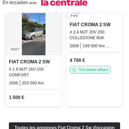
En occasion
avec
PART
FIAT CROMA 2 SW
II 2.4 MJT 20V 200
COLLEZIONE BVA
2008
199 000 Km
Automatiq
PART
4 700 €
FIAT CROMA 2 SW
II 1.9 MJT 16V 150
Très bonne affaire
CONFORT
2006
253 000 Km
Manuelle
Diesel
1 500 €
Toutes les annonces Fiat Croma 2 Sw d'occasion