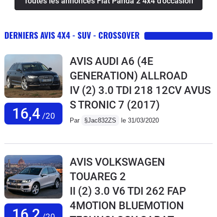
Toutes les annonces Fiat Panda 2 4x4 d'occasion
DERNIERS AVIS 4X4 - SUV - CROSSOVER
AVIS AUDI A6 (4E
GENERATION) ALLROAD
IV (2) 3.0 TDI 218 12CV AVUS
S TRONIC 7
(2017)
16,4
/20
Par
§Jac832ZS
le 31/03/2020
AVIS VOLKSWAGEN
TOUAREG 2
II (2) 3.0 V6 TDI 262 FAP
4MOTION BLUEMOTION
16,2
/20