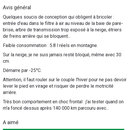
Flottes
Avis général
Auto
Quelques soucis de conception qui obligent à bricoler :
entrée d'eau dans le filtre à air au niveau de la baie de pare-
Services
brise, arbre de transmission trop exposé à la neige, étriers
de freins arrière qui se bloquent...
Forum
Faible consommation : 5.8 l réels en montagne.
Sur la neige, je ne suis jamais resté bloqué, même avec 30
Moto
cm.
Démarre par -25°C.
Marques
Attention, il faut rouler sur le couple l'hiver pour ne pas devoir
lever le pied en virage et risquer de perdre le motricité
arrière.
Très bon comportement en choc frontal : j'ai tester quand on
m'a foncé dessus après 140 000 km parcouru avec...
A aimé