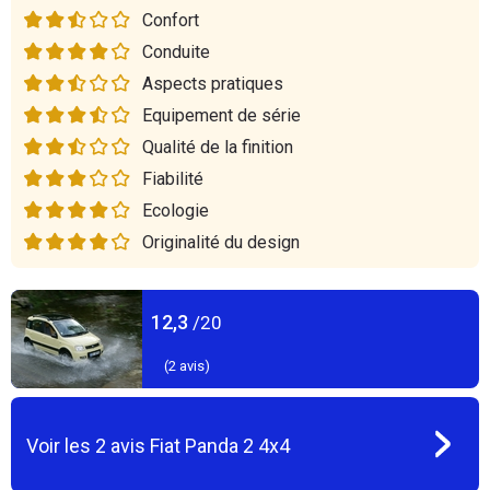
Confort
Conduite
Aspects pratiques
Equipement de série
Qualité de la finition
Fiabilité
Ecologie
Originalité du design
12,3
/20
(
2
avis)
Voir les
2
avis
Fiat Panda 2 4x4