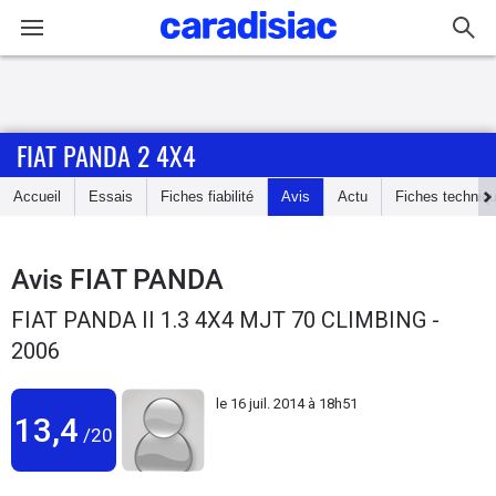
Connexion / Inscription
FIAT PANDA 2 4X4
Accueil
Accueil
Essais
Fiches fiabilité
Avis
Actu
Fiches techniq
Actu
Essais
Avis
FIAT PANDA
FIAT PANDA II 1.3 4X4 MJT 70 CLIMBING -
Guide
2006
d'achat
le
16 juil. 2014 à 18h51
Electriques
13,4
/20
Utilitaires