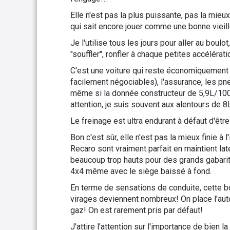
Elle n'est pas la plus puissante, pas la mieux
qui sait encore jouer comme une bonne vieil
Je l'utilise tous les jours pour aller au boulot
"souffler", ronfler à chaque petites accélérati
C'est une voiture qui reste économiquement in
facilement négociables), l'assurance, les p
même si la donnée constructeur de 5,9L/100
attention, je suis souvent aux alentours de 8
Le freinage est ultra endurant à défaut d'être 
Bon c'est sûr, elle n'est pas la mieux finie à
Recaro sont vraiment parfait en maintient latér
beaucoup trop hauts pour des grands gabarits
4x4 même avec le siège baissé à fond.
En terme de sensations de conduite, cette b
virages deviennent nombreux! On place l'auto d
gaz! On est rarement pris par défaut!
J'attire l'attention sur l'importance de bie