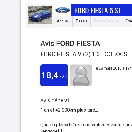
FORD FIESTA 5 ST
Accueil
Essais
Fiches fiabilité
Com
Avis
FORD FIESTA
FORD FIESTA V (2) 1.6 ECOBOOST 
le
28 mars 2016 à 19h
18,4
/20
Avis général
1 an et 42 000km plus tard...
Que du plaisir! C'est une voiture vivante q
l'engage!!!