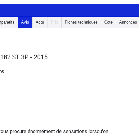
paratifs
Avis
Actu
Prix
Fiches techniques
Cote
Annonces
182 ST 3P - 2015
05
ui vous procure énormément de sensations lorsqu'on