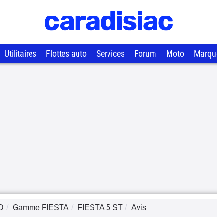
Utilitaires
Flottes auto
Services
Forum
Moto
Marqu
D
Gamme
FIESTA
FIESTA 5 ST
Avis