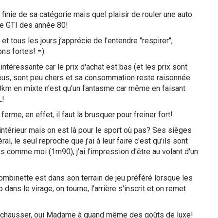
 finie de sa catégorie mais quel plaisir de rouler une auto
le GTI des année 80!
, et tous les jours j’apprécie de l'entendre "respirer",
ons fortes! =)
téressante car le prix d'achat est bas (et les prix sont
neus, sont peu chers et sa consommation reste raisonnée
km en mixte n'est qu'un fantasme car même en faisant
L!
ferme, en effet, il faut la brusquer pour freiner fort!
 l'intérieur mais on est là pour le sport où pas? Ses sièges
al, le seul reproche que j'ai à leur faire c'est qu'ils sont
 comme moi (1m90), j'ai l'impression d'être au volant d'un
ombinette est dans son terrain de jeu préféré lorsque les
ans le virage, on tourne, l'arrière s'inscrit et on remet
n la chausser, oui Madame à quand même des goûts de luxe!