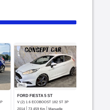
PRO
FORD FIESTA 
V (2) 1.6 ECOB
2016
114 055 
12 990 €
Offre équit
PRO
Garantie 3
FORD FIESTA 5 ST
3P
V (2) 1.6 ECOBOOST 182 ST 3P
Essence
2014
73 459 Km
Manuelle
Essence