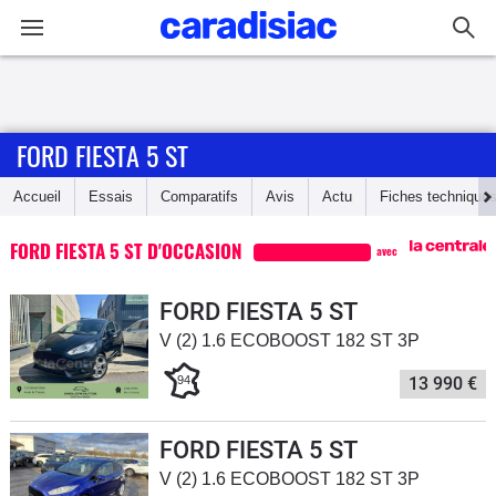
Connexion / Inscription
FORD FIESTA 5 ST
Accueil
Accueil
Essais
Comparatifs
Avis
Actu
Fiches technique
Actu
FORD FIESTA 5 ST D'OCCASION
avec
Essais
FORD FIESTA 5 ST
Guide
V (2) 1.6 ECOBOOST 182 ST 3P
d'achat
94
13 990 €
Electriques
FORD FIESTA 5 ST
Utilitaires
V (2) 1.6 ECOBOOST 182 ST 3P