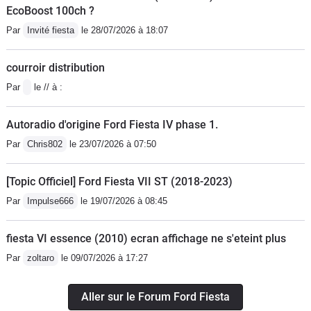
EcoBoost 100ch ?
Escort RS Cosworth et autres Focus RS mk1!Je la
Par
Invité fiesta
le 28/07/2026 à 18:07
remplacerais uniquement si une RS sortait! La ST200
n'arrive pas à me convaincre pour le moment...
courroir distribution
Par
le // à :
Autoradio d'origine Ford Fiesta IV phase 1.
Par
Chris802
le 23/07/2026 à 07:50
[Topic Officiel] Ford Fiesta VII ST (2018-2023)
Par
Impulse666
le 19/07/2026 à 08:45
fiesta VI essence (2010) ecran affichage ne s'eteint plus
Par
zoltaro
le 09/07/2026 à 17:27
Aller sur le Forum Ford Fiesta