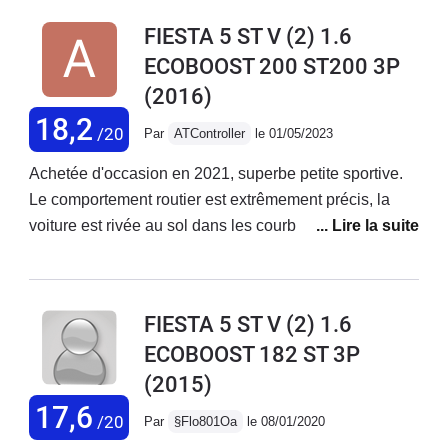
FIESTA 5 ST V (2) 1.6
ECOBOOST 200 ST200 3P
(2016)
18,2
/20
Par
ATController
le 01/05/2023
Achetée d'occasion en 2021, superbe petite sportive.
Le comportement routier est extrêmement précis, la
voiture est rivée au sol dans les courbes et il est très
difficile de trouver ses limites. Un réel plaisir
d'enchaîner les virages serrés à son bord. - Le son du
moteur est agréable à l'intérieur, trop discret à
FIESTA 5 ST V (2) 1.6
l'extérieur ...- Les suspensions sont plutôt raides, on
ECOBOOST 182 ST 3P
cherche rapidement à éviter le moindre nid de poule.
(2015)
Le châssis est parfaitement aiguisé pour enchainer les
courbes. ESP déconnectable. - Les finitions/
17,6
/20
Par
§Flo801Oa
le 08/01/2020
équipements intérieurs restent corrects, bien que le