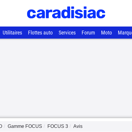
Utilitaires
Flottes auto
Services
Forum
Moto
Marqu
D
Gamme
FOCUS
FOCUS 3
Avis