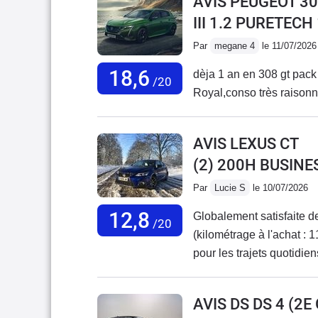
AVIS PEUGEOT 30
III 1.2 PURETECH
Par
megane 4
le 11/07/2026
18,6
dèja 1 an en 308 gt pack t
/20
Royal,conso très raisonnab
AVIS LEXUS CT
(2) 200H BUSINE
Par
Lucie S
le 10/07/2026
12,8
Globalement satisfaite d
/20
(kilométrage à l'achat : 1
pour les trajets quotidie
maintenant à 117 000 km
manuelle avec moteur Pu
AVIS DS DS 4 (2
changé la vie (plus de con