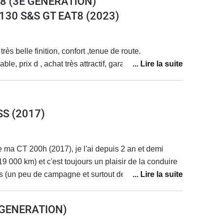
8 (3E GENERATION)
 130 S&S GT EAT8
(2023)
rès belle finition, confort ,tenue de route.
le, prix d , achat très attractif, garantie 10 ans
SS
(2017)
e ma CT 200h (2017), je l'ai depuis 2 an et demi
19 000 km) et c'est toujours un plaisir de la conduire
ns (un peu de campagne et surtout de la ville, je suis
 sur le compteur). Je suis passée d'une essence
reTech à une hybride automatique et cela m'a
E GENERATION)
fort, conduite fluide... Et au revoir les problèmes !!).