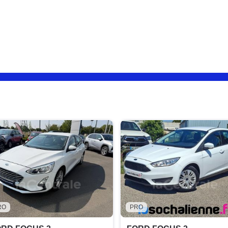
RO
PRO