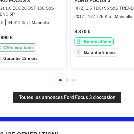
RD FOCUS 3
FORD FOCUS 3
I (2) 1.0 ECOBOOST 100 S&S
III (2) 1.5 TDCI 95 S&S TREND
END 5P
2017
137 275 Km
Manuelle
18
84 311 Km
Manuelle
Essence
8 370 €
 990 €
Bonne affaire
Offre équitable
Garantie 6 mois
Garantie 12 mois
Toutes les annonces Ford Focus 3 d'occasion