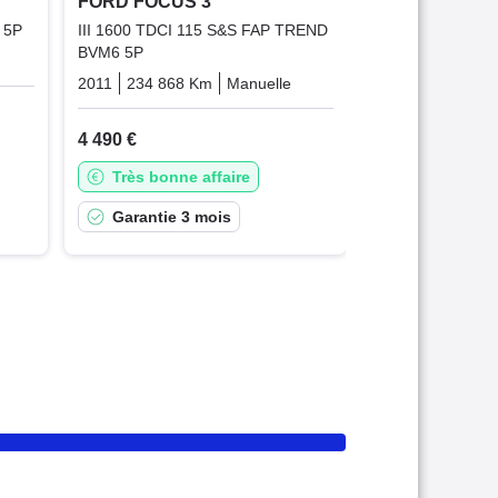
FORD FOCUS 3
 5P
III 1600 TDCI 115 S&S FAP TREND
BVM6 5P
Diesel
2011
234 868 Km
Manuelle
Diesel
4 490 €
Très bonne affaire
Garantie 3 mois