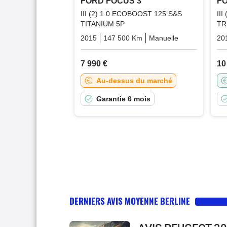
FORD FOCUS 3
FO
III (2) 1.0 ECOBOOST 125 S&S
II
TITANIUM 5P
TR
2015
147 500 Km
Manuelle
Essence
20
7 990 €
10
Au-dessus du marché
Garantie 6 mois
DERNIERS AVIS MOYENNE BERLINE