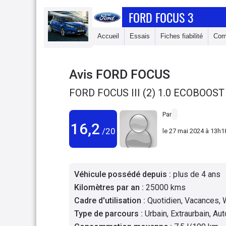
FORD FOCUS 3
Accueil
Essais
Fiches fiabilité
Com
Avis
FORD FOCUS
FORD FOCUS III (2) 1.0 ECOBOOST
Par
16,2
/20
le
27 mai 2024 à 13h1
Véhicule possédé depuis
:
plus de 4 ans
Kilomètres par an
:
25000 kms
Cadre d'utilisation
:
Quotidien, Vacances,
Type de parcours
:
Urbain, Extraurbain, Au