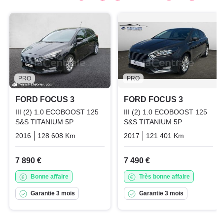
PRO
PRO
FORD FOCUS 3
FORD FOCUS 3
III (2) 1.0 ECOBOOST 125
III (2) 1.0 ECOBOOST 125
S&S TITANIUM 5P
S&S TITANIUM 5P
2016
128 608 Km
Manuelle
Essence
2017
121 401 Km
Manuelle
7 890 €
7 490 €
Bonne affaire
Très bonne affaire
Garantie 3 mois
Garantie 3 mois