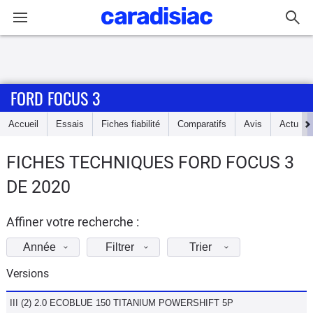
Connexion / Inscription
FORD FOCUS 3
Accueil
Accueil
Essais
Fiches fiabilité
Comparatifs
Avis
Actu
Actu
FICHES TECHNIQUES FORD FOCUS 3
Essais
DE 2020
Guide
d'achat
Affiner votre recherche :
Année
Filtrer
Trier
Electriques
Versions
Utilitaires
III (2) 2.0 ECOBLUE 150 TITANIUM POWERSHIFT 5P