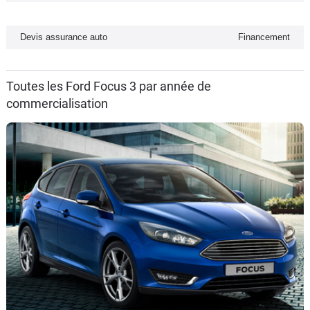
Flottes
Auto
Devis assurance auto
Financement
Services
Toutes les Ford Focus 3 par année de
commercialisation
Forum
Moto
Marques