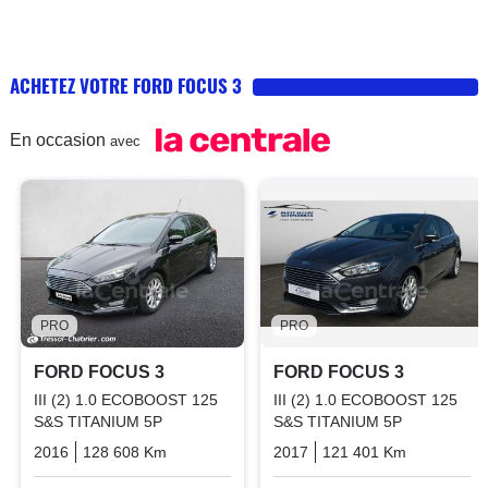
ACHETEZ VOTRE FORD FOCUS 3
En occasion
avec
PRO
PRO
FORD FOCUS 3
FORD FOCUS 3
III (2) 1.0 ECOBOOST 125
III (2) 1.0 ECOBOOST 125
S&S TITANIUM 5P
S&S TITANIUM 5P
2016
128 608 Km
Manuelle
Essence
2017
121 401 Km
Manuelle