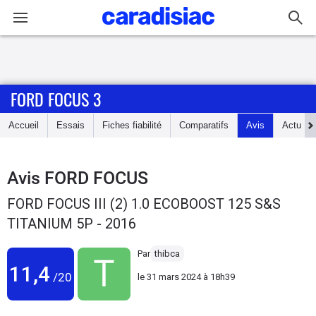
Connexion / Inscription
FORD FOCUS 3
Accueil
Accueil
Essais
Fiches fiabilité
Comparatifs
Avis
Actu
Actu
Essais
Avis
FORD FOCUS
FORD FOCUS III (2) 1.0 ECOBOOST 125 S&S
Guide
TITANIUM 5P - 2016
d'achat
Par
thibca
Electriques
11,4
/20
le
31 mars 2024 à 18h39
Utilitaires