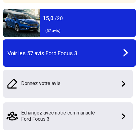
15,0
/20
(
57
avis)
Voir les
57
avis
Ford Focus 3
Donnez votre avis
Échangez avec notre communauté
Ford Focus 3