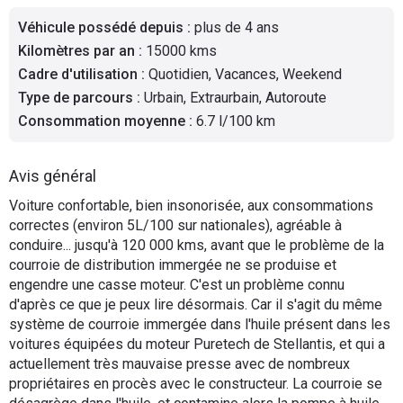
Flottes
Véhicule possédé depuis
:
plus de 4 ans
Auto
Kilomètres par an
:
15000 kms
Cadre d'utilisation
:
Quotidien, Vacances, Weekend
Services
Type de parcours
:
Urbain, Extraurbain, Autoroute
Consommation moyenne
:
6.7 l/100 km
Forum
Avis général
Moto
Voiture confortable, bien insonorisée, aux consommations
correctes (environ 5L/100 sur nationales), agréable à
Marques
conduire... jusqu'à 120 000 kms, avant que le problème de la
courroie de distribution immergée ne se produise et
engendre une casse moteur. C'est un problème connu
d'après ce que je peux lire désormais. Car il s'agit du même
système de courroie immergée dans l'huile présent dans les
voitures équipées du moteur Puretech de Stellantis, et qui a
actuellement très mauvaise presse avec de nombreux
propriétaires en procès avec le constructeur. La courroie se