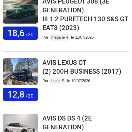
AVIS PEUGEOT 308 (3E
GENERATION)
III 1.2 PURETECH 130 S&S GT
EAT8
(2023)
18,6
/20
Par
megane 4
le 11/07/2026
AVIS LEXUS CT
(2) 200H BUSINESS
(2017)
Par
Lucie S
le 10/07/2026
12,8
/20
AVIS DS DS 4 (2E
GENERATION)