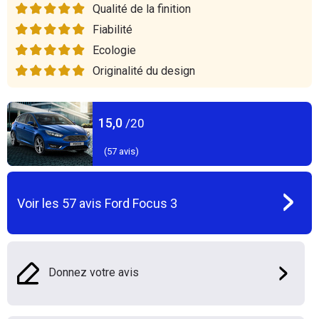
Qualité de la finition
Fiabilité
Ecologie
Originalité du design
15,0
/20
(
57
avis)
Voir les
57
avis
Ford Focus 3
Donnez votre avis