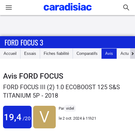
Connexion / Inscription
FORD FOCUS 3
Accueil
Accueil
Essais
Fiches fiabilité
Comparatifs
Avis
Actu
Actu
Essais
Avis
FORD FOCUS
FORD FOCUS III (2) 1.0 ECOBOOST 125 S&S
Guide
TITANIUM 5P - 2018
d'achat
Par
videl
Electriques
19,4
/20
le
2 oct. 2024 à 11h21
Utilitaires