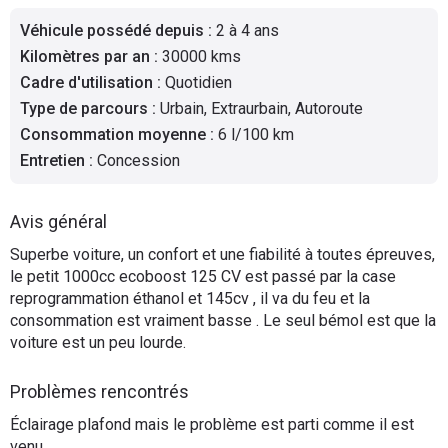
Flottes
Véhicule possédé depuis
:
2 à 4 ans
Auto
Kilomètres par an
:
30000 kms
Cadre d'utilisation
:
Quotidien
Services
Type de parcours
:
Urbain, Extraurbain, Autoroute
Consommation moyenne
:
6 l/100 km
Forum
Entretien
:
Concession
Moto
Avis général
Marques
Superbe voiture, un confort et une fiabilité à toutes épreuves,
le petit 1000cc ecoboost 125 CV est passé par la case
reprogrammation éthanol et 145cv , il va du feu et la
consommation est vraiment basse . Le seul bémol est que la
voiture est un peu lourde.
Problèmes rencontrés
Éclairage plafond mais le problème est parti comme il est
venu.