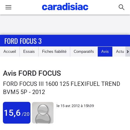
Connexion / Inscription
FORD FOCUS 3
Accueil
Accueil
Essais
Fiches fiabilité
Comparatifs
Avis
Actu
Actu
Essais
Avis
FORD FOCUS
FORD FOCUS III 1600 125 FLEXIFUEL TREND
Guide
BVM5 5P - 2012
d'achat
le
15 avr. 2012 à 15h39
Electriques
15,6
/20
Utilitaires