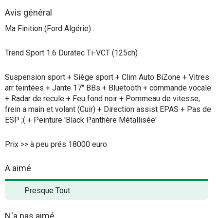
Flottes
Avis général
Auto
Ma Finition (Ford Algérie) :
Services
Trend Sport 1.6 Duratec Ti-VCT (125ch)
Forum
Suspension sport + Siège sport + Clim Auto BiZone + Vitres
arr teintées + Jante 17" BBs + Bluetooth + commande vocale
Moto
+ Radar de recule + Feu fond noir + Pommeau de vitesse,
frein a main et volant (Cuir) + Direction assist EPAS + Pas de
ESP ;( + Peinture 'Black Panthère Métallisée'
Marques
Prix >> à peu prés 18000 euro
A aimé
Presque Tout
N'a pas aimé