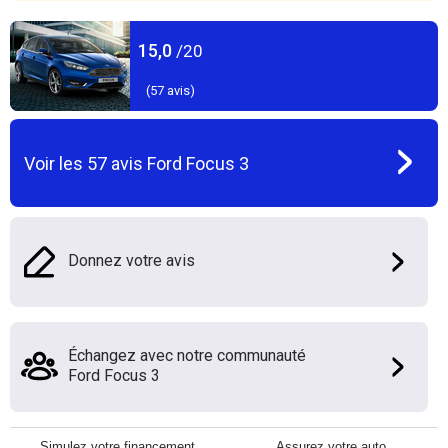
15,0
/20
(
57
avis)
Voir les
57
avis
Ford Focus 3
Donnez votre avis
Échangez avec notre communauté
Ford Focus 3
Simulez votre financement
Assurez votre auto