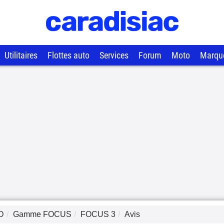
Utilitaires
Flottes auto
Services
Forum
Moto
Marqu
D
Gamme
FOCUS
FOCUS 3
Avis