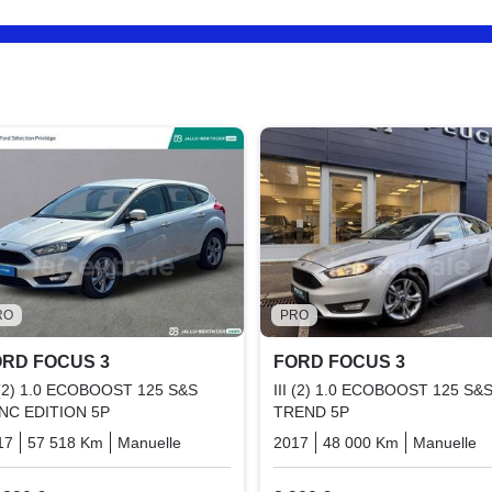
RO
PRO
RD FOCUS 3
FORD FOCUS 3
I (2) 1.0 ECOBOOST 125 S&S
III (2) 1.0 ECOBOOST 125 S&
NC EDITION 5P
TREND 5P
17
57 518 Km
Manuelle
Essence
2017
48 000 Km
Manuelle