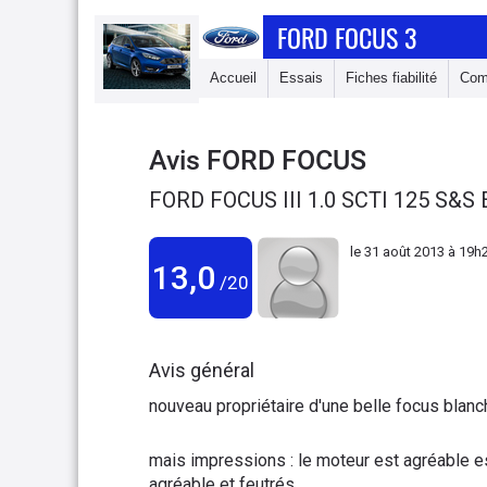
FORD FOCUS 3
Accueil
Essais
Fiches fiabilité
Com
Avis
FORD FOCUS
FORD FOCUS III 1.0 SCTI 125 S&S
le
31 août 2013 à 19h
13,0
/20
Avis général
nouveau propriétaire d'une belle focus blan
mais impressions : le moteur est agréable es
agréable et feutrés,