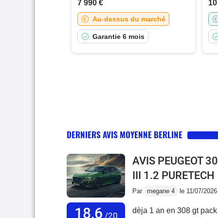
7 990 €
10
Au-dessus du marché
Garantie 6 mois
DERNIERS AVIS MOYENNE BERLINE
AVIS PEUGEOT 30
III 1.2 PURETECH
Par
megane 4
le 11/07/2026
18,6
dèja 1 an en 308 gt pack t
/20