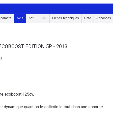
paratifs
Avis
Actu
Prix
Fiches techniques
Cote
Annonces
 ECOBOOST EDITION 5P - 2013
27
che écoboost 125cv,
t dynamique quant on le sollicite le tout dans une sonorité