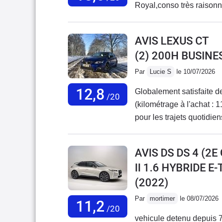
Royal,conso très raisonnab
AVIS LEXUS CT
(2) 200H BUSINE
Par
Lucie S
le 10/07/2026
12,8
Globalement satisfaite d
/20
(kilométrage à l'achat : 1
pour les trajets quotidie
maintenant à 117 000 km
manuelle avec moteur Pu
AVIS DS DS 4 (2
changé la vie (plus de con
II 1.6 HYBRIDE 
Pour la consommation, j'
(2022)
les modes éco sur les voi
haut mais dans la moyen
Par
mortimer
le 08/07/2026
11,2
d'autres avis, je trouve 
/20
vehicule detenu depuis 
agréable, on n'est pas 