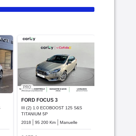
PRO
FORD FOCUS
III (2) 1.0 ECO
TITANIUM 5P
2015
93 210 K
9 480 €
PRO
Offre équit
FORD FOCUS 3
S
III (2) 1.0 ECOBOOST 125 S&S
TITANIUM 5P
Essence
2018
95 200 Km
Manuelle
Essence