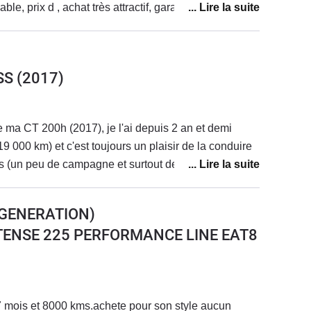
le, prix d , achat très attractif, garantie 10 ans
SS
(2017)
e ma CT 200h (2017), je l'ai depuis 2 an et demi
19 000 km) et c'est toujours un plaisir de la conduire
ns (un peu de campagne et surtout de la ville, je suis
 sur le compteur). Je suis passée d'une essence
reTech à une hybride automatique et cela m'a
E GENERATION)
fort, conduite fluide... Et au revoir les problèmes !!).
E-TENSE 225 PERFORMANCE LINE EAT8
ai une conduite assez dynamique et je n'aime pas
tures. Je suis à 5,6L/100 au max., ce qui est un peu
ne pour ce modèle il me semble. Contrairement à
que les dos d'âne se prennent bien et que c'est
7 mois et 8000 kms.achete pour son style aucun
sur des suspensions fermes en comparaison avec