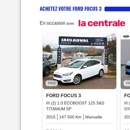
ACHETEZ VOTRE FORD FOCUS 3
En occasion
avec
PRO
P
FORD FOCUS 3
FO
III (2) 1.0 ECOBOOST 125 S&S
II
TITANIUM 5P
SY
2015
147 500 Km
Manuelle
Essence
20