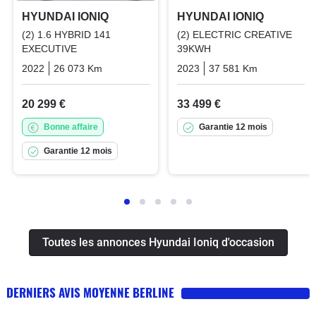
HYUNDAI IONIQ
HYUNDAI IONIQ
(2) 1.6 HYBRID 141
(2) ELECTRIC CREATIVE
EXECUTIVE
39KWH
2022
26 073 Km
Automatique
Hybrid_essence_electric
2023
37 581 Km
Automatiq
20 299 €
33 499 €
Bonne affaire
Garantie 12 mois
Garantie 12 mois
Toutes les annonces Hyundai Ioniq d'occasion
DERNIERS AVIS MOYENNE BERLINE