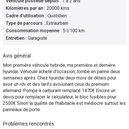
Véhicule possédé depuis
:
1 à 2 ans
Flottes
Kilomètres par an
:
20000 kms
Auto
Cadre d'utilisation
:
Quotidien
Type de parcours
:
Extraurbain
Services
Consommation moyenne
:
5 l/100 km
Entretien
:
Garagiste
Forum
Avis général
Moto
Mon première véhicule hybride, ma première et dernière
hyundai. Véhicule acheté d'occasion, tombé en panne deux
Marques
semaines après. Chez hyundai deux mois de délais pour
avoir un rdv et des tarifs avoisinant ceux du premium
allemand. Pompe à carburant remplacé 1470€ Encore un
devis pour remplacer le calculateur, le bloc fusibles pour
2500€ Sinon la qualité de l'habitacle est médiocre surtout les
panneaux de porte.
Problèmes rencontrés