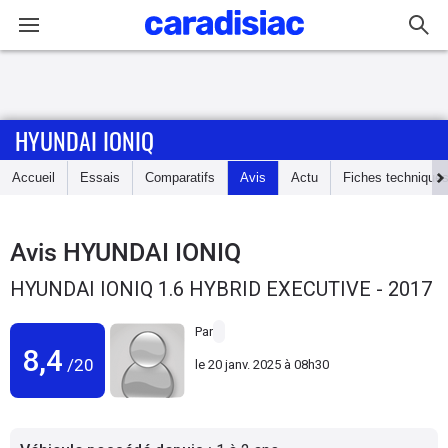
Connexion / Inscription
HYUNDAI IONIQ
Accueil
Accueil
Essais
Comparatifs
Avis
Actu
Fiches technique
Actu
Essais
Avis
HYUNDAI IONIQ
HYUNDAI IONIQ 1.6 HYBRID EXECUTIVE - 2017
Guide
d'achat
Par
8,4
/20
le
20 janv. 2025 à 08h30
Electriques
Utilitaires