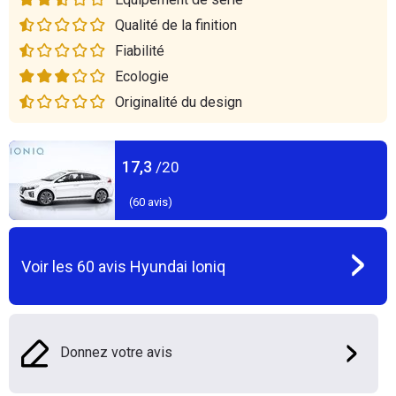
Qualité de la finition
Fiabilité
Ecologie
Originalité du design
17,3
/20
(
60
avis)
Voir les
60
avis
Hyundai Ioniq
Donnez votre avis