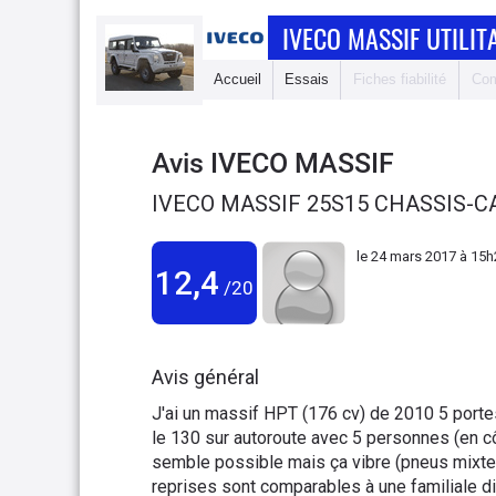
IVECO MASSIF UTILIT
Accueil
Essais
Fiches fiabilité
Com
Avis
IVECO MASSIF
IVECO MASSIF 25S15 CHASSIS-CA
le
24 mars 2017 à 15h
12,4
/20
Avis général
J'ai un massif HPT (176 cv) de 2010 5 portes 7
le 130 sur autoroute avec 5 personnes (en côt
semble possible mais ça vibre (pneus mixtes
reprises sont comparables à une familiale 