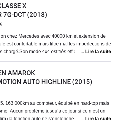
CLASSE X
ie c'est funky ... .sono très correcte pour un utilitaire ,
R 7G-DCT
(2018)
ur les 2 hilux que j'ai possédé , assises arrières un
 caisse à outils c'est le luxe . super polyvalent , c'est
26
 seulement ça !
ion chez Mercedes avec 40000 km et extension de
le est confortable mais filtre mal les imperfections de
pas chargé.Son mode 4x4 est très efficace sur terrain
neus route.
EN AMAROK
 4MOTION AUTO HIGHLINE
(2015)
5. 163.000km au compteur, équipé en hard-top mais
isme. Aucun problème jusqu’à ce jour si ce n’est un
lim (la fonction auto ne s’enclenche pas
as actuellement de solution..). Consommation entre