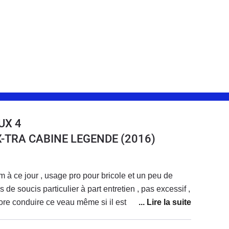
UX 4
 X-TRA CABINE LEGENDE
(2016)
 à ce jour , usage pro pour bricole et un peu de
 de soucis particulier à part entretien , pas excessif ,
ore conduire ce veau même si il est un peu chiant sur
 de puissance à bas régime et en particulier pour
sur 200 bornes avec dénivelé , pas top , un vrai tape-