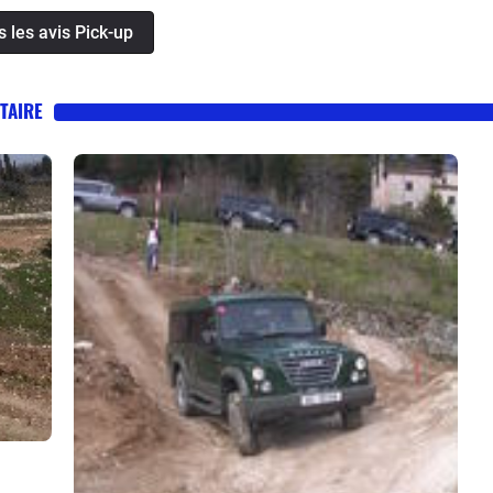
 facile à conduire et excellent en montagne surtout en
s les avis Pick-up
. La finition est quelque peu sommaire mais les
des garnitures vieillissent très bien ce qui n’est pas
radent côté extérieur mais aussi intérieur . Obligé
ITAIRE
n professionnel. Très satisfait de mon achat.