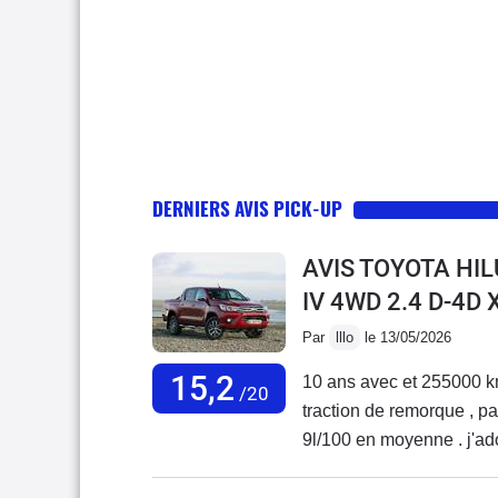
DERNIERS AVIS PICK-UP
AVIS TOYOTA HIL
IV 4WD 2.4 D-4D
Par
lllo
le 13/05/2026
15,2
10 ans avec et 255000 km
/20
traction de remorque , pas
9l/100 en moyenne . j'ad
certains points : manque
tracter , 1 fois 2 tonnes 