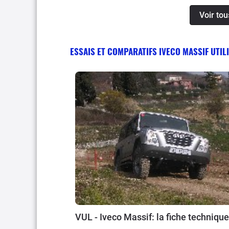
9 et 11 litres aux 100km,
Voir tou
hiver avec 4 pneus neige
plastiques et l’ensemble 
cas des phares qui se dég
ESSAIS ET COMPARATIFS IVECO MASSIF UTIL
de les faire polir chez u
VUL - Iveco Massif: la fiche technique