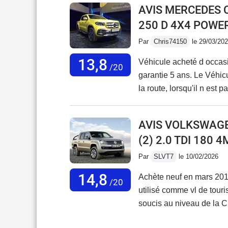
AVIS MERCEDES 
cul à vide , et sous la plu
250 D 4X4 POWE
siège conducteur pourri s
peu ridicules mais pour la
Par
Chris74150
le 29/03/20
un bon outil de travail et
13,8
Véhicule acheté d occas
/20
garantie 5 ans. Le Véhicu
la route, lorsqu'il n est 
boueux et même en p
AVIS VOLKSWAG
(2) 2.0 TDI 180
Par
SLVT7
le 10/02/2026
14,8
Achète neuf en mars 201
/20
utilisé comme vl de tour
soucis au niveau de la C
correctement et VW n’a p