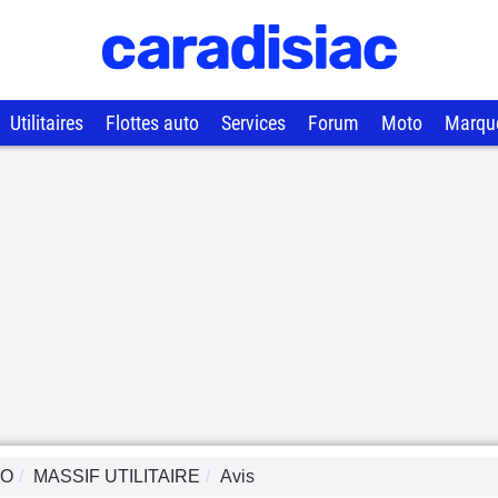
Utilitaires
Flottes auto
Services
Forum
Moto
Marqu
CO
MASSIF UTILITAIRE
Avis