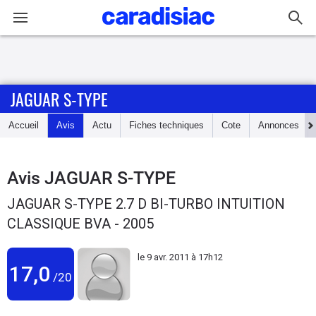
Connexion / Inscription
JAGUAR S-TYPE
Accueil
Accueil
Avis
Actu
Fiches techniques
Cote
Annonces
Actu
Essais
Avis
JAGUAR S-TYPE
JAGUAR S-TYPE 2.7 D BI-TURBO INTUITION
Guide
CLASSIQUE BVA - 2005
d'achat
le
9 avr. 2011 à 17h12
Electriques
17,0
/20
Utilitaires