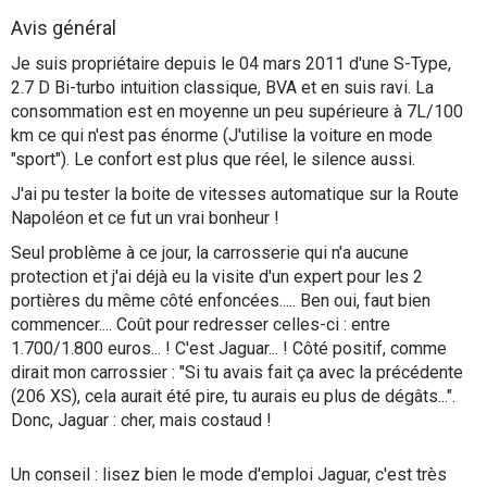
Flottes
Avis général
Auto
Je suis propriétaire depuis le 04 mars 2011 d'une S-Type,
2.7 D Bi-turbo intuition classique, BVA et en suis ravi. La
Services
consommation est en moyenne un peu supérieure à 7L/100
km ce qui n'est pas énorme (J'utilise la voiture en mode
"sport"). Le confort est plus que réel, le silence aussi.
Forum
J'ai pu tester la boite de vitesses automatique sur la Route
Napoléon et ce fut un vrai bonheur !
Moto
Seul problème à ce jour, la carrosserie qui n'a aucune
Marques
protection et j'ai déjà eu la visite d'un expert pour les 2
portières du même côté enfoncées..... Ben oui, faut bien
commencer.... Coût pour redresser celles-ci : entre
1.700/1.800 euros... ! C'est Jaguar... ! Côté positif, comme
dirait mon carrossier : "Si tu avais fait ça avec la précédente
(206 XS), cela aurait été pire, tu aurais eu plus de dégâts...".
Donc, Jaguar : cher, mais costaud !
Un conseil : lisez bien le mode d'emploi Jaguar, c'est très