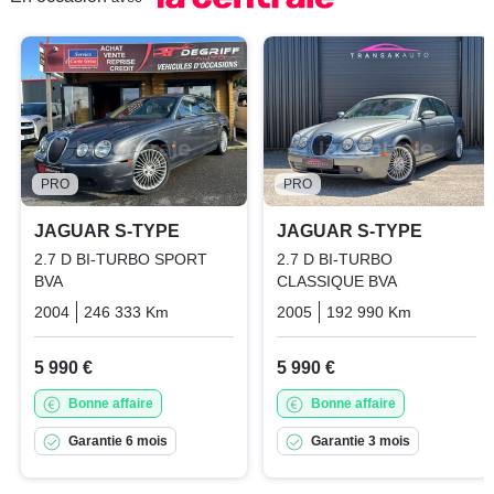
PRO
PRO
JAGUAR S-TYPE
JAGUAR S-TYPE
2.7 D BI-TURBO SPORT
2.7 D BI-TURBO
BVA
CLASSIQUE BVA
2004
246 333 Km
Automatique
2005
Diesel
192 990 Km
Automati
5 990 €
5 990 €
Bonne affaire
Bonne affaire
Garantie 6 mois
Garantie 3 mois