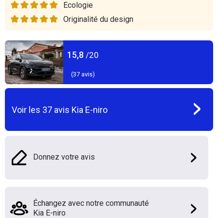
Ecologie
Originalité du design
15,8
/20
(
37
avis)
Voir les
37
avis
Kia E-niro
Donnez votre avis
Échangez avec notre communauté
Kia E-niro