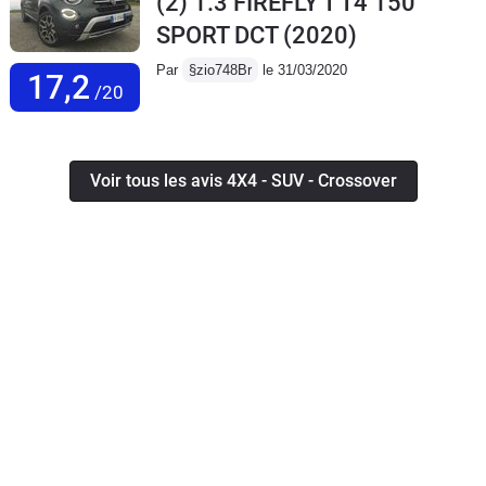
(2) 1.3 FIREFLY T T4 150
SPORT DCT
(2020)
Par
§zio748Br
le 31/03/2020
17,2
/20
Voir tous les avis 4X4 - SUV - Crossover