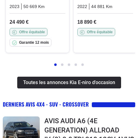
2023
50 669 Km
Automatique
Electric
2022
44 881 Km
Automatiq
24 490 €
18 890 €
Offre équitable
Offre équitable
Garantie 12 mois
Toutes les annonces Kia E-niro d'occasion
DERNIERS AVIS 4X4 - SUV - CROSSOVER
AVIS AUDI A6 (4E
GENERATION) ALLROAD