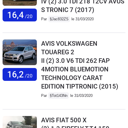
IV (2) 3.0 TDI 218 12CV AVUS
S TRONIC 7
(2017)
16,4
/20
Par
§Jac832ZS
le 31/03/2020
AVIS VOLKSWAGEN
TOUAREG 2
II (2) 3.0 V6 TDI 262 FAP
4MOTION BLUEMOTION
16,2
/20
TECHNOLOGY CARAT
EDITION TIPTRONIC
(2015)
Par
§Tot143Nn
le 31/03/2020
AVIS FIAT 500 X