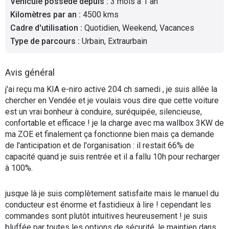
Véhicule possédé depuis
:
3 mois à 1 an
Flottes
Kilomètres par an
:
4500 kms
Auto
Cadre d'utilisation
:
Quotidien, Weekend, Vacances
Type de parcours
:
Urbain, Extraurbain
Services
Avis général
Forum
j'ai reçu ma KIA e-niro active 204 ch samedi , je suis allée la
chercher en Vendée et je voulais vous dire que cette voiture
Moto
est un vrai bonheur à conduire, suréquipée, silencieuse,
confortable et efficace ! je la charge avec ma wallbox 3KW de
Marques
ma ZOE et finalement ça fonctionne bien mais ça demande
de l'anticipation et de l'organisation : il restait 66% de
capacité quand je suis rentrée et il a fallu 10h pour recharger
à 100%.
jusque là je suis complètement satisfaite mais le manuel du
conducteur est énorme et fastidieux à lire ! cependant les
commandes sont plutôt intuitives heureusement ! je suis
bluffée par toutes les options de sécurité, le maintien dans