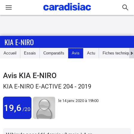
Connexion / Inscription
KIA E-NIRO
Accueil
Accueil
Essais
Comparatifs
Avis
Actu
Fiches technique
Actu
Essais
Avis
KIA E-NIRO
KIA E-NIRO E-ACTIVE 204 - 2019
Guide
d'achat
le
14 janv. 2020 à 19h00
19,6
/20
Electriques
Utilitaires