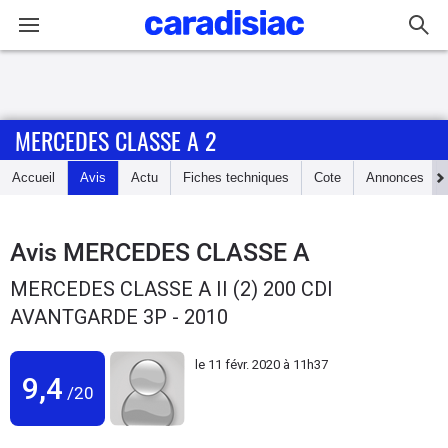
Connexion / Inscription
MERCEDES CLASSE A 2
Accueil
Accueil
Avis
Actu
Fiches techniques
Cote
Annonces
Actu
Essais
Avis
MERCEDES CLASSE A
MERCEDES CLASSE A II (2) 200 CDI
Guide
AVANTGARDE 3P - 2010
d'achat
le
11 févr. 2020 à 11h37
Electriques
9,4
/20
Utilitaires