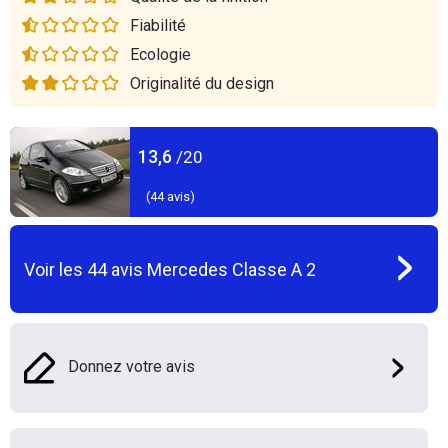
Fiabilité
Ecologie
Originalité du design
13,6
/20
(
44
avis)
Voir les
44
avis
Mercedes Classe A 2
Donnez votre avis