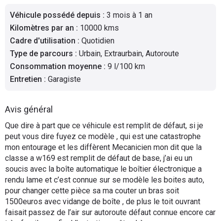
Flottes
Véhicule possédé depuis
:
3 mois à 1 an
Auto
Kilomètres par an
:
10000 kms
Cadre d'utilisation
:
Quotidien
Services
Type de parcours
:
Urbain, Extraurbain, Autoroute
Consommation moyenne
:
9 l/100 km
Forum
Entretien
:
Garagiste
Moto
Avis général
Marques
Que dire à part que ce véhicule est remplit de défaut, si je
peut vous dire fuyez ce modèle , qui est une catastrophe
mon entourage et les diffèrent Mecanicien mon dit que la
classe a w169 est remplit de défaut de base, j’ai eu un
soucis avec la boîte automatique le boîtier électronique a
rendu lame et c’est connue sur se modèle les boites auto,
pour changer cette pièce sa ma couter un bras soit
1500euros avec vidange de boîte , de plus le toit ouvrant
faisait passez de l’air sur autoroute défaut connue encore car