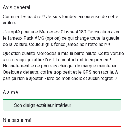
Flottes
Avis général
Auto
Comment vous dire!? Je suis tombée amoureuse de cette
voiture.
Services
J'ai opté pour une Mercedes Classe A180 Fascination avec
le fameux Pack AMG (option) ce qui change toute la gueule
Forum
de la voiture. Couleur gris foncé jantes noir rétro noir!!!
Question qualité Mercedes a mis la barre haute. Cette voiture
Moto
a un design qui attire l'œil. Le confort est bien présent!
Honnetement je ne pourrais changer de marque maintenant.
Marques
Quelques défauts: coffre trop petit et le GPS non tactile. A
part ça rien à ajouter. Fière de mon choix et aucun regret....!
A aimé
Son disign extérieur intérieur
N'a pas aimé