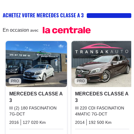
ACHETEZ VOTRE MERCEDES CLASSE A 3
En occasion
avec
PRO
PRO
MERCEDES CLASSE A
MERCEDES CLASSE A
3
3
III (2) 180 FASCINATION
III 220 CDI FASCINATION
7G-DCT
4MATIC 7G-DCT
2016
127 020 Km
Automatique
2014
Essence
192 500 Km
Automati