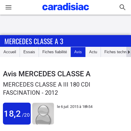
Connexion / Inscription
MERCEDES CLASSE A 3
Accueil
Accueil
Essais
Fiches fiabilité
Avis
Actu
Fiches techniq
Actu
Essais
Avis
MERCEDES CLASSE A
MERCEDES CLASSE A III 180 CDI
Guide
FASCINATION - 2012
d'achat
le
6 juil. 2015 à 18h54
Electriques
18,2
/20
Utilitaires