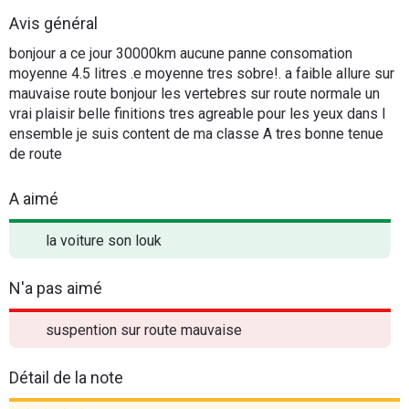
Flottes
Avis général
Auto
bonjour a ce jour 30000km aucune panne consomation
moyenne 4.5 litres .e moyenne tres sobre!. a faible allure sur
Services
mauvaise route bonjour les vertebres sur route normale un
vrai plaisir belle finitions tres agreable pour les yeux dans l
ensemble je suis content de ma classe A tres bonne tenue
Forum
de route
Moto
A aimé
Marques
la voiture son louk
N'a pas aimé
suspention sur route mauvaise
Détail de la note