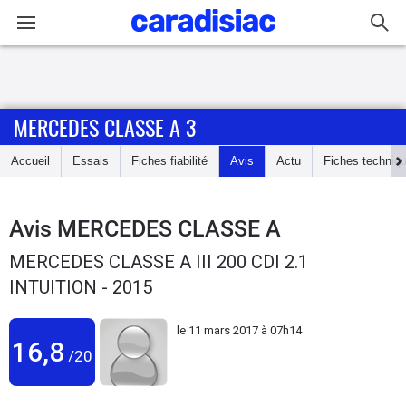
Connexion / Inscription
MERCEDES CLASSE A 3
Accueil
Accueil
Essais
Fiches fiabilité
Avis
Actu
Fiches techniq
Actu
Essais
Avis
MERCEDES CLASSE A
MERCEDES CLASSE A III 200 CDI 2.1
Guide
INTUITION - 2015
d'achat
le
11 mars 2017 à 07h14
Electriques
16,8
/20
Utilitaires