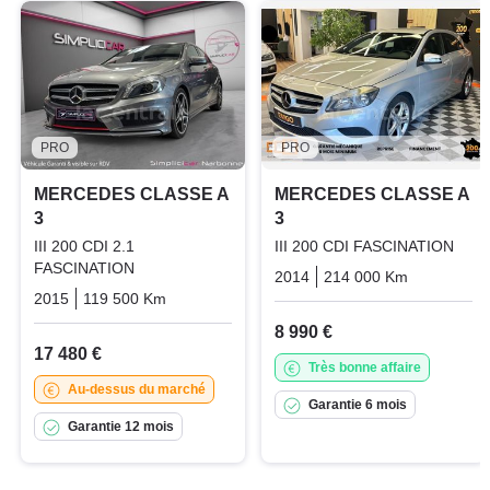
PRO
PRO
MERCEDES CLASSE A
MERCEDES CLASSE A
3
3
III 200 CDI 2.1
III 200 CDI FASCINATION
FASCINATION
2014
214 000 Km
Manuelle
2015
119 500 Km
Manuelle
Diesel
8 990 €
17 480 €
Très bonne affaire
Au-dessus du marché
Garantie 6 mois
Garantie 12 mois