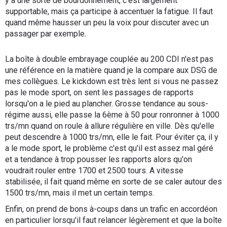
y a une sorte de bourdonnement, c'est largement
supportable, mais ça participe à accentuer la fatigue. Il faut
quand même hausser un peu la voix pour discuter avec un
passager par exemple.
La boîte à double embrayage couplée au 200 CDI n'est pas
une référence en la matière quand je la compare aux DSG de
mes collègues. Le kickdown est très lent si vous ne passez
pas le mode sport, on sent les passages de rapports
lorsqu'on a le pied au plancher. Grosse tendance au sous-
régime aussi, elle passe la 6ème à 50 pour ronronner à 1000
trs/mn quand on roule à allure régulière en ville. Dès qu'elle
peut descendre à 1000 trs/mn, elle le fait. Pour éviter ça, il y
a le mode sport, le problème c'est qu'il est assez mal géré
et a tendance à trop pousser les rapports alors qu'on
voudrait rouler entre 1700 et 2500 tours. A vitesse
stabilisée, il fait quand même en sorte de se caler autour des
1500 trs/mn, mais il met un certain temps.
Enfin, on prend de bons à-coups dans un trafic en accordéon
en particulier lorsqu'il faut relancer légèrement et que la boîte