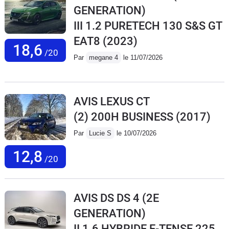
GENERATION)
III 1.2 PURETECH 130 S&S GT
EAT8
(2023)
18,6
/20
Par
megane 4
le 11/07/2026
AVIS LEXUS CT
(2) 200H BUSINESS
(2017)
Par
Lucie S
le 10/07/2026
12,8
/20
AVIS DS DS 4 (2E
GENERATION)
II 1.6 HYBRIDE E-TENSE 225