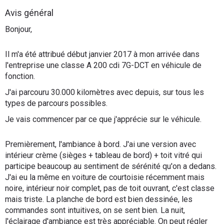
Flottes
Avis général
Auto
Bonjour,
Services
Il m'a été attribué début janvier 2017 à mon arrivée dans
l'entreprise une classe A 200 cdi 7G-DCT en véhicule de
Forum
fonction.
J'ai parcouru 30.000 kilomètres avec depuis, sur tous les
Moto
types de parcours possibles.
Je vais commencer par ce que j'apprécie sur le véhicule.
Marques
Premièrement, l'ambiance à bord. J'ai une version avec
intérieur crème (sièges + tableau de bord) + toit vitré qui
participe beaucoup au sentiment de sérénité qu'on a dedans.
J'ai eu la même en voiture de courtoisie récemment mais
noire, intérieur noir complet, pas de toit ouvrant, c'est classe
mais triste. La planche de bord est bien dessinée, les
commandes sont intuitives, on se sent bien. La nuit,
l'éclairage d'ambiance est très appréciable. On peut régler