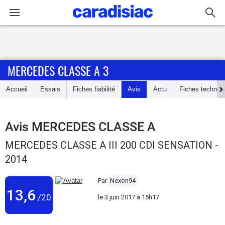
Connexion / Inscription
MERCEDES CLASSE A 3
Accueil
Accueil
Essais
Fiches fiabilité
Avis
Actu
Fiches techniq
Actu
Essais
Avis
MERCEDES CLASSE A
MERCEDES CLASSE A III 200 CDI SENSATION -
Guide
2014
d'achat
Par
Nexon94
Electriques
13,6
/20
le
3 juin 2017 à 15h17
Utilitaires