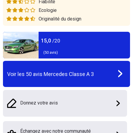
Fiabilité
Ecologie
Originalité du design
15,0
/20
(
50
avis)
Voir les
50
avis
Mercedes Classe A 3
Donnez votre avis
Échangez avec notre communauté