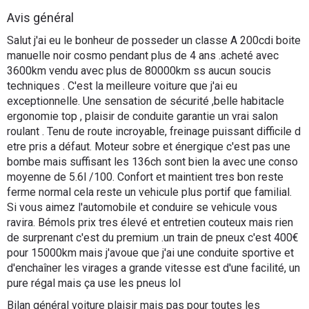
Flottes
Avis général
Auto
Salut j'ai eu le bonheur de posseder un classe A 200cdi boite
manuelle noir cosmo pendant plus de 4 ans .acheté avec
Services
3600km vendu avec plus de 80000km ss aucun soucis
techniques . C'est la meilleure voiture que j'ai eu
exceptionnelle. Une sensation de sécurité ,belle habitacle
Forum
ergonomie top , plaisir de conduite garantie un vrai salon
roulant . Tenu de route incroyable, freinage puissant difficile d
Moto
etre pris a défaut. Moteur sobre et énergique c'est pas une
bombe mais suffisant les 136ch sont bien la avec une conso
Marques
moyenne de 5.6l /100. Confort et maintient tres bon reste
ferme normal cela reste un vehicule plus portif que familial.
Si vous aimez l'automobile et conduire se vehicule vous
ravira. Bémols prix tres élevé et entretien couteux mais rien
de surprenant c'est du premium .un train de pneux c'est 400€
pour 15000km mais j'avoue que j'ai une conduite sportive et
d'enchaîner les virages a grande vitesse est d'une facilité, un
pure régal mais ça use les pneus lol
Bilan général voiture plaisir mais pas pour toutes les