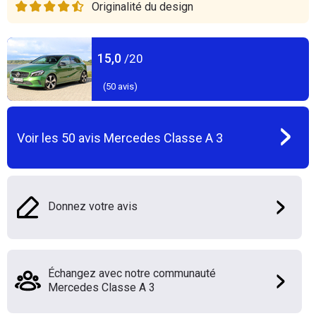
Originalité du design
15,0
/20
(
50
avis)
Voir les
50
avis
Mercedes Classe A 3
Donnez votre avis
Échangez avec notre communauté
Mercedes Classe A 3