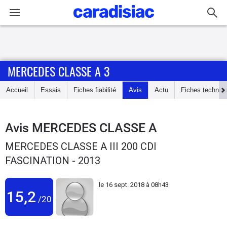
Connexion / Inscription
MERCEDES CLASSE A 3
Accueil
Accueil
Essais
Fiches fiabilité
Avis
Actu
Fiches techniq
Actu
Essais
Avis
MERCEDES CLASSE A
MERCEDES CLASSE A III 200 CDI
Guide
FASCINATION - 2013
d'achat
le
16 sept. 2018 à 08h43
Electriques
15,2
/20
Utilitaires