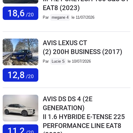
EAT8
(2023)
18,6
/20
Par
megane 4
le 11/07/2026
AVIS LEXUS CT
(2) 200H BUSINESS
(2017)
Par
Lucie S
le 10/07/2026
12,8
/20
AVIS DS DS 4 (2E
GENERATION)
II 1.6 HYBRIDE E-TENSE 225
PERFORMANCE LINE EAT8
11,2
/20