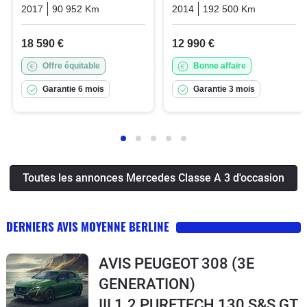
2017
90 952 Km
Automatique
Diesel
2014
192 500 Km
Automati
18 590 €
12 990 €
Offre équitable
Bonne affaire
Garantie 6 mois
Garantie 3 mois
Toutes les annonces Mercedes Classe A 3 d'occasion
DERNIERS AVIS MOYENNE BERLINE
AVIS PEUGEOT 308 (3E
GENERATION)
III 1.2 PURETECH 130 S&S GT