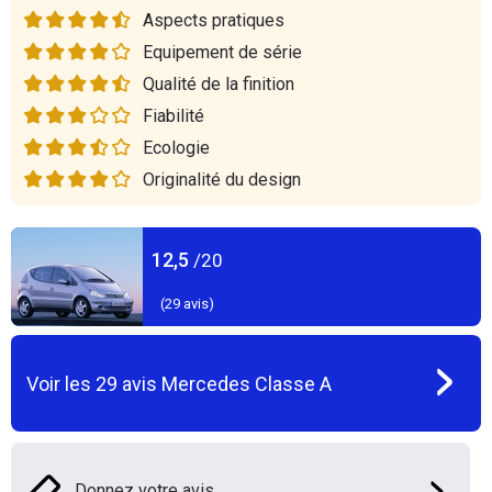
Aspects pratiques
Equipement de série
Qualité de la finition
Fiabilité
Ecologie
Originalité du design
12,5
/20
(
29
avis)
Voir les
29
avis
Mercedes Classe A
Donnez votre avis