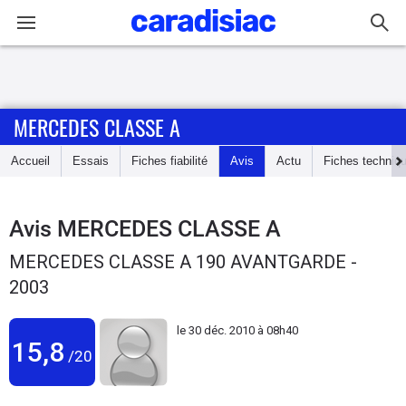
Connexion / Inscription
MERCEDES CLASSE A
Accueil
Accueil
Essais
Fiches fiabilité
Avis
Actu
Fiches techniq
Actu
Essais
Avis
MERCEDES CLASSE A
MERCEDES CLASSE A 190 AVANTGARDE -
Guide
2003
d'achat
le
30 déc. 2010 à 08h40
Electriques
15,8
/20
Utilitaires