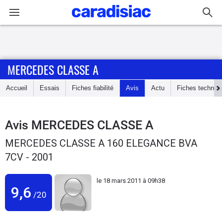
Connexion / Inscription
MERCEDES CLASSE A
Accueil
Accueil
Essais
Fiches fiabilité
Avis
Actu
Fiches techniq
Actu
Essais
Avis
MERCEDES CLASSE A
MERCEDES CLASSE A 160 ELEGANCE BVA
Guide
7CV - 2001
d'achat
le
18 mars 2011 à 09h38
Electriques
9,6
/20
Utilitaires