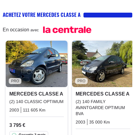
ACHETEZ VOTRE MERCEDES CLASSE A
En occasion
avec
PRO
PRO
MERCEDES CLASSE A
MERCEDES CLASSE A
(2) 140 CLASSIC OPTIMUM
(2) 140 FAMILY
AVANTGARDE OPTIMUM
2003
111 605 Km
Manuelle
Essence
BVA
2003
35 000 Km
Automatiq
3 795 €
Garantie 3 mois