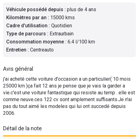
Flottes
Véhicule possédé depuis
:
plus de 4 ans
Auto
Kilomètres par an
:
15000 kms
Cadre d'utilisation
:
Quotidien
Services
Type de parcours
:
Extraurbain
Consommation moyenne
:
6.4 l/100 km
Forum
Entretien
:
Centreauto
Moto
Avis général
Marques
j'ai acheté cette voiture d'occasion a un particulier( 10 mois
25000 km )ça fait 12 ans je pense que je vais la garder a
vie.c'est une voiture fantastique qui resiste au temp . elle est
comme neuve.ces 122 cv sont amplement suffisants.Je n'ai
pas du tout aimé les modeles qui lui ont succedé depuis
2006.
Détail de la note