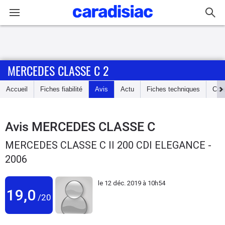
Connexion / Inscription
MERCEDES CLASSE C 2
Accueil
Accueil
Fiches fiabilité
Avis
Actu
Fiches techniques
Cot
Actu
Essais
Avis
MERCEDES CLASSE C
MERCEDES CLASSE C II 200 CDI ELEGANCE -
Guide
2006
d'achat
le
12 déc. 2019 à 10h54
Electriques
19,0
/20
Utilitaires