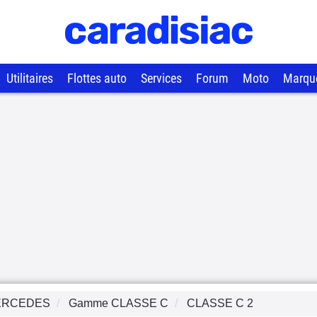
Utilitaires
Flottes auto
Services
Forum
Moto
Marqu
ERCEDES
Gamme
CLASSE C
CLASSE C 2