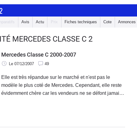
2
paratifs
Avis
Actu
Prix
Fiches techniques
Cote
Annonces
LITÉ MERCEDES CLASSE C 2
Mercedes Classe C 2000-2007
Le 07/12/2007
49
Elle est très répandue sur le marché et n'est pas le
modèle le plus coté de Mercedes. Cependant, elle reste
évidemment chère car les vendeurs ne se défont jamais
d'une Mercedes en la bradant. La foule de motorisations
et de niveaux d'équipement rend le choix assez fouillis
et, surtout, toutes les versions sont loin de présenter un
intérêt équivalent. Il faut vraiment bien débroussailler la
gamme et les années pour repérer les modèles les plus