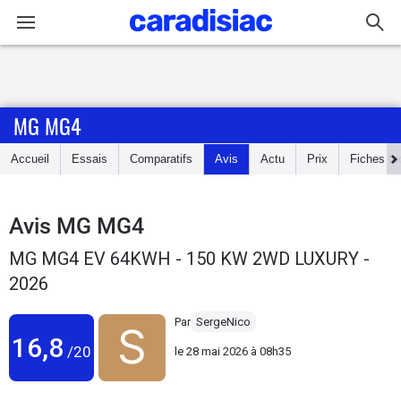
Connexion / Inscription
MG MG4
Accueil
Accueil
Essais
Comparatifs
Avis
Actu
Prix
Fiches te
Actu
Essais
Avis
MG MG4
MG MG4 EV 64KWH - 150 KW 2WD LUXURY -
Guide
2026
d'achat
Par
SergeNico
Electriques
16,8
/20
le
28 mai 2026 à 08h35
Utilitaires