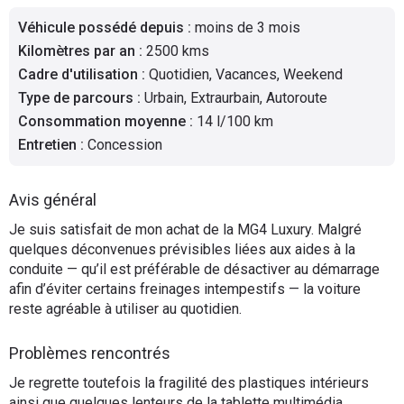
Flottes
Véhicule possédé depuis
:
moins de 3 mois
Auto
Kilomètres par an
:
2500 kms
Cadre d'utilisation
:
Quotidien, Vacances, Weekend
Services
Type de parcours
:
Urbain, Extraurbain, Autoroute
Consommation moyenne
:
14 l/100 km
Forum
Entretien
:
Concession
Moto
Avis général
Marques
Je suis satisfait de mon achat de la MG4 Luxury. Malgré
quelques déconvenues prévisibles liées aux aides à la
conduite — qu’il est préférable de désactiver au démarrage
afin d’éviter certains freinages intempestifs — la voiture
reste agréable à utiliser au quotidien.
Problèmes rencontrés
Je regrette toutefois la fragilité des plastiques intérieurs
ainsi que quelques lenteurs de la tablette multimédia.