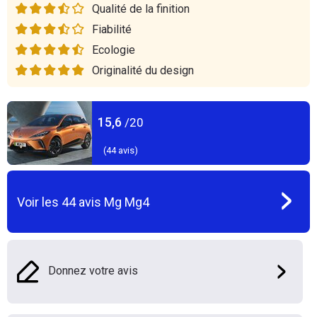
Qualité de la finition
Fiabilité
Ecologie
Originalité du design
15,6
/20
(
44
avis)
Voir les
44
avis
Mg Mg4
Donnez votre avis