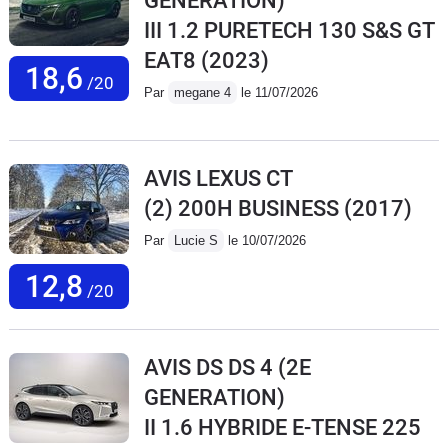
GENERATION)
III 1.2 PURETECH 130 S&S GT
EAT8
(2023)
18,6
/20
Par
megane 4
le 11/07/2026
AVIS LEXUS CT
(2) 200H BUSINESS
(2017)
Par
Lucie S
le 10/07/2026
12,8
/20
AVIS DS DS 4 (2E
GENERATION)
II 1.6 HYBRIDE E-TENSE 225