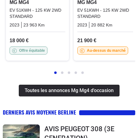
MG MG4
MG MG4
EV 51KWH - 125 KW 2WD
EV 51KWH - 125 KW 2WD
STANDARD
STANDARD
2023
23 963 Km
Automatique
Electric
2023
20 882 Km
Automatiq
18 000 €
21 900 €
Offre équitable
Au-dessus du marché
Toutes les annonces Mg Mg4 d'occasion
DERNIERS AVIS MOYENNE BERLINE
AVIS PEUGEOT 308 (3E